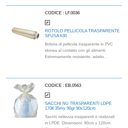
CODICE :
LF.0036
compare_arrows
ROTOLO PELLICOLA TRASPARENTE
SFUSA h30
Bobina di pellicola trasparente in PVC
idonea al contatto con gli alimenti.
Estremamente resistente, adatto
all'uso professionale in ogni cucina,
dai ristoranti alle rosticcerie take away.
Questa pellicola da cucina è la scelta
perfetta per gli chef professionisti, che
CODICE :
EB.0563
cercano un prodotto affidabile e di
altissima qualità per la conservazione
compare_arrows
degli alimenti. Colore: champagne
SACCHI NU TRASPARENTI LDPE
170lt 35my 90gr 90x120cm
Sacchi nettezza trasparenti e realizzati
in LPDE. Dimensioni: 90cm x 120cm.