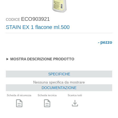
ECO903921
CODICE
STAIN EX 1 flacone ml.500
- pezzo
MOSTRA DESCRIZIONE PRODOTTO
SPECIFICHE
Nessuna specifica da mostrare
DOCUMENTAZIONE
Scheda di sicurezza
Scheda tecnica
Scarica tutti
description
description
download