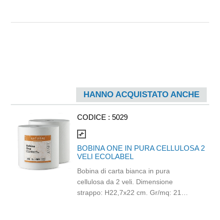
HANNO ACQUISTATO ANCHE
CODICE :
5029
compare_arrows
BOBINA ONE IN PURA CELLULOSA 2
VELI ECOLABEL
Bobina di carta bianca in pura
cellulosa da 2 veli. Dimensione
strappo: H22,7x22 cm. Gr/mq: 21
Idonea al contatto con alimenti.
Certificato Ecolabel.