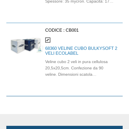
Spessore: 35 mycron. Capacità: 170lt.
Grammatura: 90gr.
CODICE :
CB001
compare_arrows
68360 VELINE CUBO BULKYSOFT 2
VELI ECOLABEL
Veline cubo 2 veli in pura cellulosa
20,5x20,5cm. Confezione da 90
veline. Dimensioni scatola
10x11,3x12,3cm. Compatibile con
dispenser CAP03. Prodotto certificato
Ecolabel e PEFC.