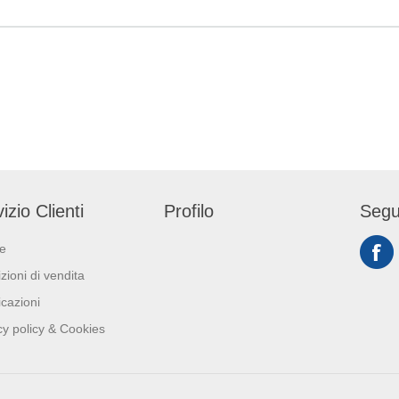
 0010
alcol o altro. Da completare
(Regolamento (EU) 
con Spruzzatori Spray
Adatti al contatto con gli
(AGB0094) o Spruzzatori
alimenti in accordo 
Effetto Schiuma (AGB0095).
regolamento (EC) N
1935/2004 e con re
della Commissione (EU)No
10/2011.
izio Clienti
Profilo
Segu
ie
zioni di vendita
icazioni
cy policy & Cookies