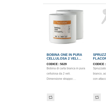
BOBINA ONE IN PURA
SPRUZZ
CELLULOSA 2 VELI
FLACO
ECOLABEL
CODICE :
5029
CODICE 
Bobina di carta bianca in pura
Spruzzato
cellulosa da 2 veli.
bianco, ada
Dimensione strappo:
con attacc
H22,7x22 cm. Gr/mq: 21
La cannuc
Idonea al contatto con
flessibile,
alimenti. Certificato Ecolabel.
prodotto 
ne è rimas
Da utilizza