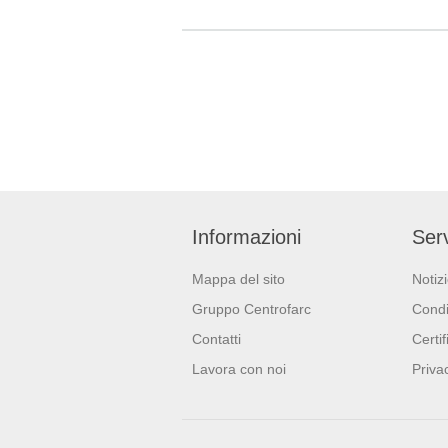
Drop cod.
Informazioni
Serv
Mappa del sito
Notiz
Gruppo Centrofarc
Condi
Contatti
Certif
Lavora con noi
Priva