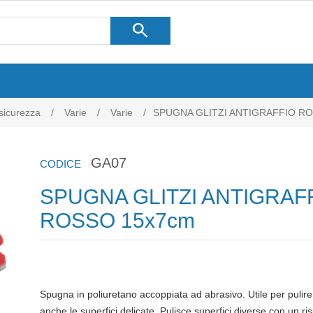
search
 sicurezza
/
Varie
/
Varie
/
SPUGNA GLITZI ANTIGRAFFIO R
GA07
CODICE
SPUGNA GLITZI ANTIGRAF
ROSSO 15x7cm
Spugna in poliuretano accoppiata ad abrasivo. Utile per pulire 
anche le superfici delicate. Pulisce superfici diverse con un risu