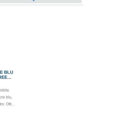
E BLU
REE
itrile
ore blu,
ttima
a e
medico: I
o (EU)
o di
e: Cat. III