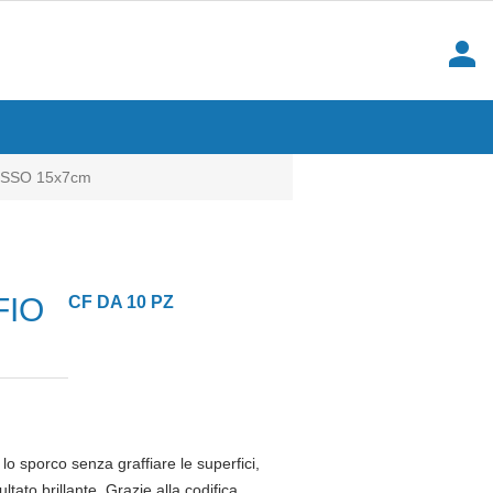
person
OSSO 15x7cm
FIO
CF DA 10 PZ
lo sporco senza graffiare le superfici,
ltato brillante. Grazie alla codifica