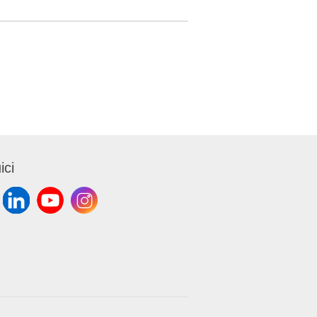
2016/425)
col
o
golamento
ici