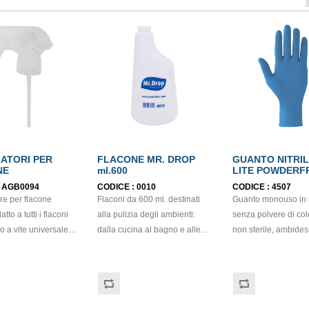
ATORI PER
FLACONE MR. DROP
GUANTO NITRIL
NE
ml.600
LITE POWDERF
mis.M EN374
:
AGB0094
CODICE :
0010
CODICE :
4507
re per flacone
Flaconi da 600 ml. destinati
Guanto monouso in n
tto a tutti i flaconi
alla pulizia degli ambienti:
senza polvere di col
o a vite universale.
dalla cucina al bagno e alle
non sterile, ambidestro. O
cia, resistente ma
superfici lucide (vetro - marmi
sensibilità, destrezz
 aiuta raccogliere il
- ecc.), a quasi tutti i lavori che
comfort. Dispositivo 
diluito anche quando
richiedono la distribuzione
classe (Regolament
to poco sul fondo.
atomizzata di liquidi, siano
2017/745) Dispositiv
rsi con il flacone Mr.
essi acqua, detersivi specifici,
Protezione Individual