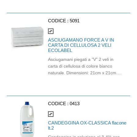
Lunghezza rotolo: 60mt. Numero
strappi: 200. Confezione da 9 pezzi.
Prodotto certificato ECOLABEL e
CODICE :
5091
idoneo al contatto con alimenti.
compare_arrows
ASCIUGAMANO FORCE A V IN
CARTA DI CELLULOSA 2 VELI
ECOLABEL
Asciugamani piegati a "V" 2 veli in
carta di cellulosa di colore bianco
naturale. Dimensioni: 21cm x 21cm.
Prodotto con certificazione
ECOLABEL e PEFC. Cartone da 3150
pezzi.
CODICE :
0413
compare_arrows
CANDEGGINA OX-CLASSICA flacone
lt.2