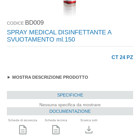
BD009
CODICE
SPRAY MEDICAL DISINFETTANTE A
SVUOTAMENTO ml.150
CT 24 PZ
MOSTRA DESCRIZIONE PRODOTTO
SPECIFICHE
Nessuna specifica da mostrare
DOCUMENTAZIONE
Scheda di sicurezza
Scheda tecnica
Scarica tutti
description
description
download