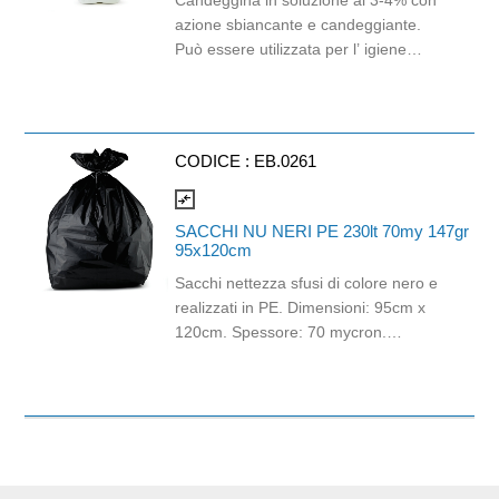
Candeggina in soluzione al 3-4% con
azione sbiancante e candeggiante.
Può essere utilizzata per l’ igiene
totale degli ambienti ed un perfetto
candeggio del bucato sia a mano che
in lavatrice. Si consiglia di attenersi
alle indicazioni di dosaggio indicate
CODICE :
EB.0261
nella scheda tecnica del prodotto e di
non utilizzare il prodotto puro su
compare_arrows
superfici tessili e in concomitanza con
SACCHI NU NERI PE 230lt 70my 147gr
altri detergenti di qualsiasi tipo.
95x120cm
Sacchi nettezza sfusi di colore nero e
realizzati in PE. Dimensioni: 95cm x
120cm. Spessore: 70 mycron.
Capacità: 230lt. Grammatura: 147gr.