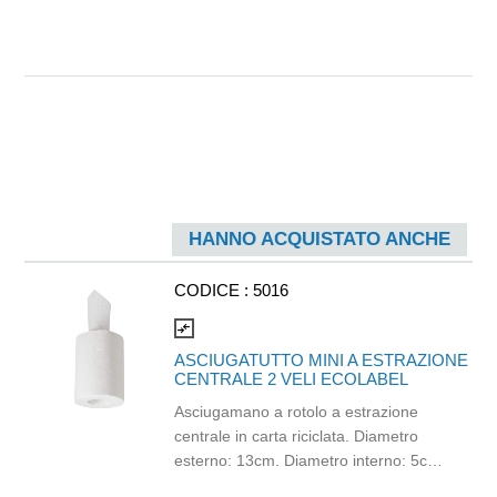
HANNO ACQUISTATO ANCHE
CODICE :
5016
compare_arrows
ASCIUGATUTTO MINI A ESTRAZIONE
CENTRALE 2 VELI ECOLABEL
Asciugamano a rotolo a estrazione
centrale in carta riciclata. Diametro
esterno: 13cm. Diametro interno: 5cm.
Dimensioni strappo: 21,5cm x 30cm.