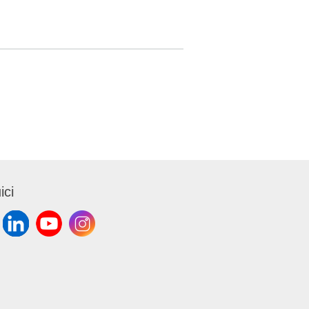
amente
e di
intergrità
esta bene
tichette e
10mm -
ietto
m
ici