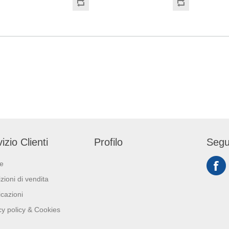
, completamente
Dimensioni: base 80mm -
materiale, complet
e, permette di
altezza 240mm - soffietto
trasparente, permett
sione dell'intergrità
laterale aperto 40mm
prender visione dell'
to e si presta bene
del prodotto e si pr
izione di etichette e
all' apposizione di e
omozionali.
bollini promozionali.
i: base 90mm -
Dimensioni: base 1
0mm - soffietto
altezza 340mm - soff
aperto 50mm
laterale aperto 60m
izio Clienti
Profilo
Segu
ie
zioni di vendita
icazioni
cy policy & Cookies