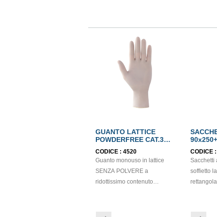
GUANTO LATTICE
SACCHE
POWDERFREE CAT.3
90x250
mis.L EN374
CODICE :
4520
CODICE 
Guanto monouso in lattice
Sacchetti
SENZA POLVERE a
soffietto l
ridottissimo contenuto
rettangolar
proteico. Dispositivo Medico: I
confezionament
classe. Dispositivo di
pasticcer
Protezione Individuale: Cat. III.
biscotti o 