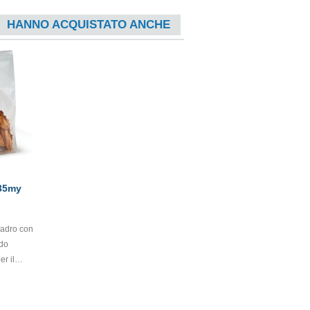
HANNO ACQUISTATO ANCHE
35my
uadro con
ndo
er il
come
forno. Il