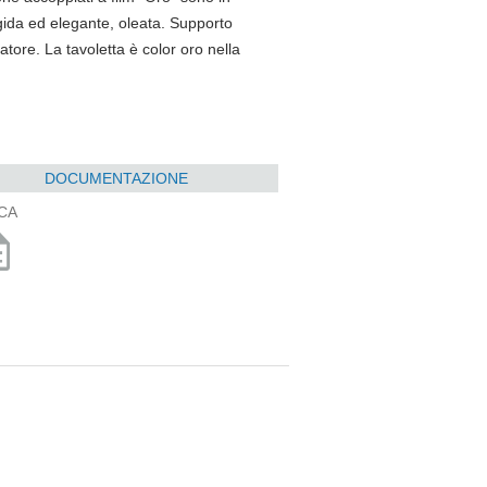
igida ed elegante, oleata. Supporto
atore. La tavoletta è color oro nella
DOCUMENTAZIONE
CA
ption