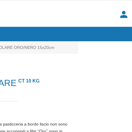
person
LARE ORO/NERO 15x20cm
ARE
CT 10 KG
pasticceria a bordo liscio non sono
tone accoppiati a film “Oro” sono in