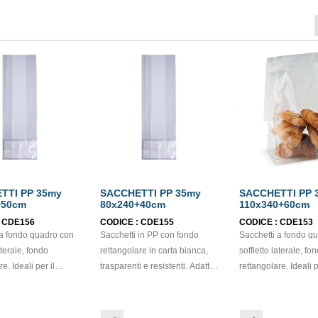
TTI PP 35my
SACCHETTI PP 35my
SACCHETTI PP 
+50cm
80x240+40cm
110x340+60cm
:
CDE156
CODICE :
CDE155
CODICE :
CDE153
 a fondo quadro con
Sacchetti in PP con fondo
Sacchetti a fondo q
aterale, fondo
rettangolare in carta bianca,
soffietto laterale, fo
e. Ideali per il
trasparenti e resistenti. Adatti
rettangolare. Ideali p
o di piccola
al confezionamento di frutta
confezionamento di piccola
ia secca, come
secca, legumi, biscotti, pasta e
pasticceria secca, 
prodotti da forno. Il
altri prodotti secchi.
biscotti o prodotti da 