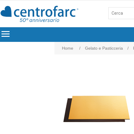
menu
Home
/
Gelato e Pasticceria
/