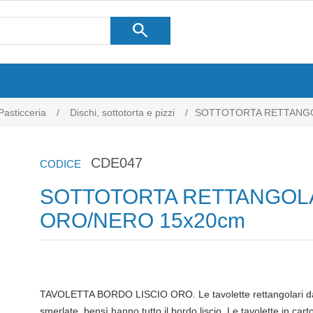
search
Pasticceria
/
Dischi, sottotorta e pizzi
/
SOTTOTORTA RETTANGO
CDE047
CODICE
SOTTOTORTA RETTANGOL
ORO/NERO 15x20cm
TAVOLETTA BORDO LISCIO ORO. Le tavolette rettangolari da 
smerlate, bensì hanno tutto il bordo liscio. Le tavolette in car