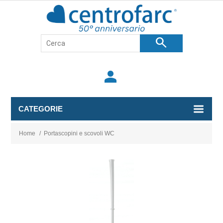
search
person
CATEGORIE
Home
/
Portascopini e scovoli WC