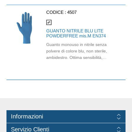
CODICE :
4507
compare_arrows
GUANTO NITRILE BLU LITE
POWDERFREE mis.M EN374
Guanto monouso in nitrile senza
polvere di colore blu, non sterile,
ambidestro. Ottima sensibilità,
destrezza e comfort. Dispositivo
medico: I classe (Regolamento (EU)
2017/745) Dispositivo di Protezione
Individuale: Cat. III (Regolamento
(EU) 2016/425) Adatti al contatto con
gli alimenti in accordo col regolamento
(EC) No 1935/2004 e con
regolamento della Commissione
Informazioni
(EU)No 10/2011.
Servizio Clienti