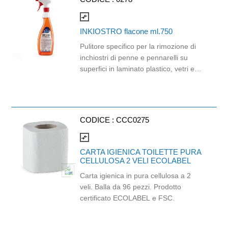
compare_arrows
INKIOSTRO flacone ml.750
Pulitore specifico per la rimozione di
inchiostri di penne e pennarelli su
superfici in laminato plastico, vetri e
metalli. Non lascia aloni od odori
sgradevoli ed è facilmente rimovibile.
Il prodotto è confezionato in flaconi di
PET riciclato (RPET) al 50% e cartone
CODICE :
CCC0275
di carta riciclata al 41%.
compare_arrows
CARTA IGIENICA TOILETTE PURA
CELLULOSA 2 VELI ECOLABEL
Carta igienica in pura cellulosa a 2
veli. Balla da 96 pezzi. Prodotto
certificato ECOLABEL e FSC.