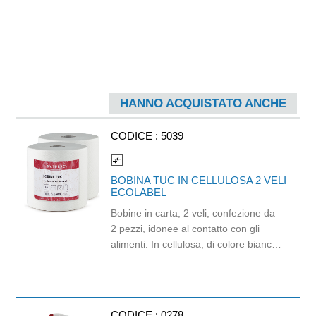
HANNO ACQUISTATO ANCHE
CODICE :
5039
compare_arrows
BOBINA TUC IN CELLULOSA 2 VELI
ECOLABEL
Bobine in carta, 2 veli, confezione da
2 pezzi, idonee al contatto con gli
alimenti. In cellulosa, di colore bianco
e con goffratura di tipo super-micro.
Strappo: H24,8 x 22 cm. Gr/mq: 21.
Prodotto con certificazione
ECOLABEL e FSC.
CODICE :
0278