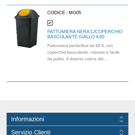
CODICE :
MO05
compare_arrows
PATTUMIERA NERA C/COPERCHIO
BASCULANTE GIALLO lt.60
Pattumiera portarifiuti da 60 lt, con
coperchio basculante, robusta e facile
da pulire. Il diverso colore del
basculante permette di identificare
l'ubicazione della pattumiera e la sua
apertura. Dimensioni: 39 (L) x 39 (L) x
68 (H). Materiale: plastica.100% Made
in Italy.
Informazioni
Servizio Clienti