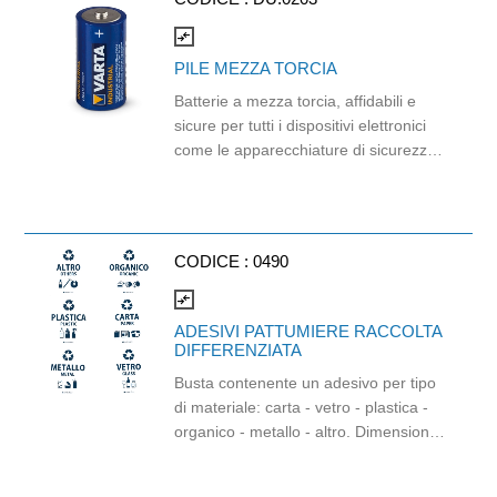
I categoria, solo per rischi minimi ai
sensi del Reg. UE 2016/425.
compare_arrows
PILE MEZZA TORCIA
Batterie a mezza torcia, affidabili e
sicure per tutti i dispositivi elettronici
come le apparecchiature di sicurezza.
Adatte a tutti i dispositivi elettronici
quotidiani, in particolar modo
serrature elettroniche e sensori di
illuminazione e movimento.
CODICE :
0490
compare_arrows
ADESIVI PATTUMIERE RACCOLTA
DIFFERENZIATA
Busta contenente un adesivo per tipo
di materiale: carta - vetro - plastica -
organico - metallo - altro. Dimensioni
singolo adesivo: 16x16 cm