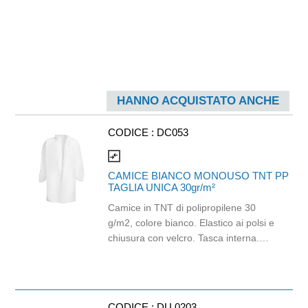
HANNO ACQUISTATO ANCHE
CODICE :
DC053
compare_arrows
CAMICE BIANCO MONOUSO TNT PP
TAGLIA UNICA 30gr/m²
Camice in TNT di polipropilene 30
g/m2, colore bianco. Elastico ai polsi e
chiusura con velcro. Tasca interna.
Materiale traspirante e resistente,
idrorepellente, non sterile. Latex free,
privo di fibre di vetro e agenti chimici.
Dispositivo di protezione individuale di
CODICE :
DU.0203