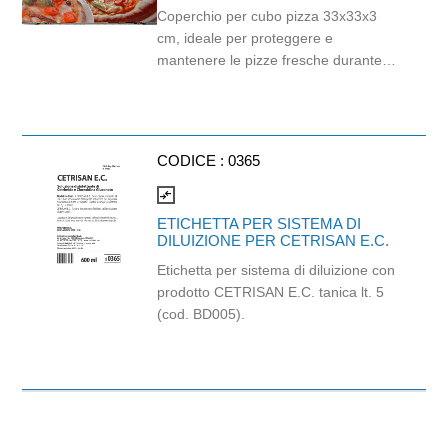
fuoriuscita del vapore, evitando
Coperchio per cubo pizza 33x33x3
l’effetto condensa. Facile da montare,
cm, ideale per proteggere e
è una soluzione pratica e
mantenere le pizze fresche durante
professionale per pizzerie, asporto e
conservazione e trasporto. Realizzato
servizi di delivery. Confezione 100
in materiale sicuro e idoneo al
pezzi.
contatto alimentare, garantisce igiene
e sicurezza. Perfetto per pizzerie,
CODICE :
0365
asporto e servizi di delivery. Da
acquistare insieme al cubo pizza.
compare_arrows
Confezione 200 pezzi.
ETICHETTA PER SISTEMA DI
DILUIZIONE PER CETRISAN E.C.
Etichetta per sistema di diluizione con
prodotto CETRISAN E.C. tanica lt. 5
(cod. BD005).