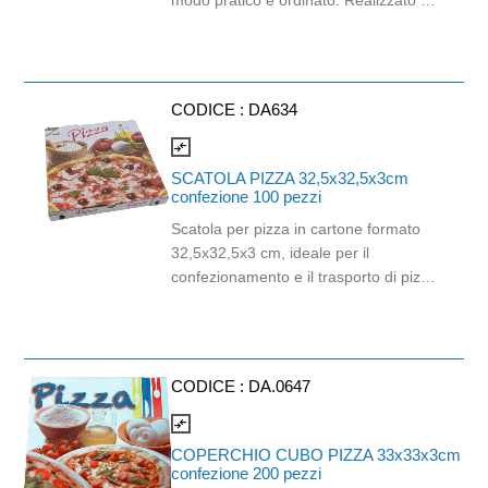
modo pratico e ordinato. Realizzato in
materiale sicuro e idoneo al contatto
alimentare, garantisce igiene e
sicurezza durante l’uso. Il design
impilabile permette di ottimizzare lo
CODICE :
DA634
spazio, rendendolo perfetto per
pizzerie, asporto e servizi di delivery.
compare_arrows
Coperchio venduto separatamente.
SCATOLA PIZZA 32,5x32,5x3cm
Confezione 200 pezzi.
confezione 100 pezzi
Scatola per pizza in cartone formato
32,5x32,5x3 cm, ideale per il
confezionamento e il trasporto di pizze
di dimensioni medie. Realizzata in
cartone resistente e idoneo al contatto
alimentare, garantisce una buona
tenuta del calore e protegge il
CODICE :
DA.0647
prodotto durante il trasporto,
mantenendone fragranza e qualità. La
compare_arrows
struttura solida assicura stabilità,
COPERCHIO CUBO PIZZA 33x33x3cm
mentre le aperture favoriscono la
confezione 200 pezzi