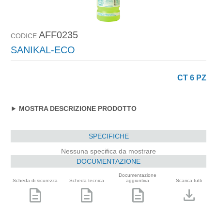
AFF0235
CODICE
SANIKAL-ECO
CT 6 PZ
MOSTRA DESCRIZIONE PRODOTTO
SPECIFICHE
Nessuna specifica da mostrare
DOCUMENTAZIONE
Documentazione
Scheda di sicurezza
Scheda tecnica
aggiuntiva
Scarica tutti
description
description
description
download