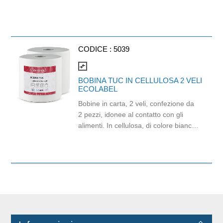
CODICE :
5039
compare_arrows
BOBINA TUC IN CELLULOSA 2 VELI
ECOLABEL
Bobine in carta, 2 veli, confezione da
2 pezzi, idonee al contatto con gli
alimenti. In cellulosa, di colore bianco
e con goffratura di tipo super-micro.
Strappo: H24,8 x 22 cm. Gr/mq: 21.
Prodotto con certificazione
ECOLABEL e FSC.