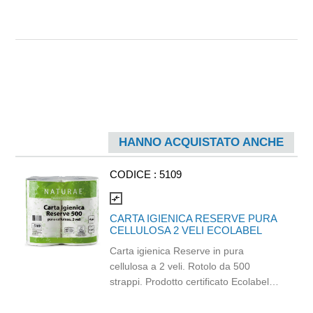
HANNO ACQUISTATO ANCHE
CODICE :
5109
compare_arrows
CARTA IGIENICA RESERVE PURA
CELLULOSA 2 VELI ECOLABEL
Carta igienica Reserve in pura
cellulosa a 2 veli. Rotolo da 500
strappi. Prodotto certificato Ecolabel e
PEFC. Balla da 40 pezzi.