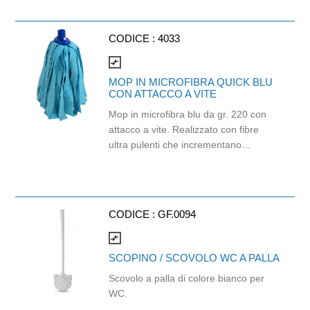
CODICE :
4033
compare_arrows
MOP IN MICROFIBRA QUICK BLU
CON ATTACCO A VITE
Mop in microfibra blu da gr. 220 con
attacco a vite. Realizzato con fibre
ultra pulenti che incrementano
l’efficacia del prodotto, rendendolo
etremamente versatile. Adatto a tutti i
tipi di pavimenti, si presta alle
operazioni di pulizia di tutti i giorni. È
CODICE :
GF.0094
un prodotto a marchio SuperSponge®
compare_arrows
SCOPINO / SCOVOLO WC A PALLA
Scovolo a palla di colore bianco per
WC.