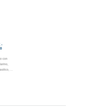
 -
0
to con
darino,
asilico, su
.
testato.
eto ed
r camere
estre.
ruelty-
zzare