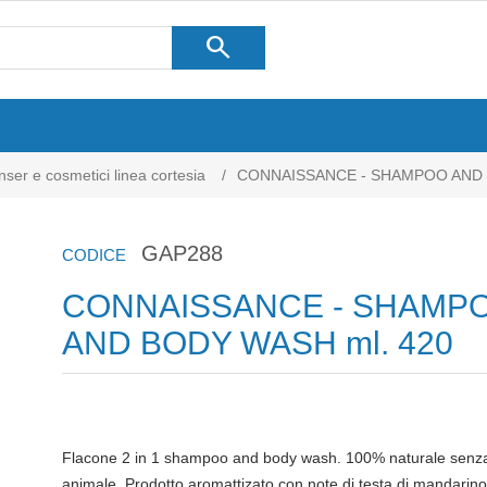
search
ser e cosmetici linea cortesia
/
CONNAISSANCE - SHAMPOO AND 
GAP288
CODICE
CONNAISSANCE - SHAMP
AND BODY WASH ml. 420
Flacone 2 in 1 shampoo and body wash. 100% naturale senza colo
animale. Prodotto aromattizato con note di testa di mandarino,