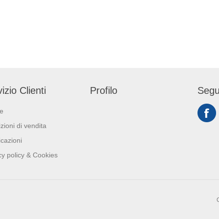
Nutre e rinfresca la tua pelle.
tanica cod. GAP293
Dal packaging discreto ed
elegante è ideale per camere
d'albergo, b&b e palestre.
Prodotto certificato cruelty-free
e 100% riciclabile. Per il refill
utilizzare tanica cod. GAP292.
izio Clienti
Profilo
Segu
ie
zioni di vendita
icazioni
cy policy & Cookies
C