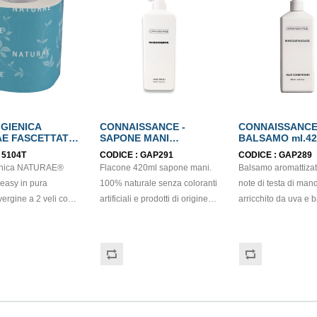
IGIENICA
CONNAISSANCE -
CONNAISSANCE
E FASCETTATA
SAPONE MANI
BALSAMO ml.42
URA
FLACONE ml.420
:
5104T
CODICE :
GAP291
CODICE :
GAP289
OSA 2 VELI
ienica NATURAE®
Flacone 420ml sapone mani.
Balsamo aromattiza
BEL
 easy in pura
100% naturale senza coloranti
note di testa di man
vergine a 2 veli con
artificiali e prodotti di origine
arricchito da uva e b
i. Prodotto
animale. Prodotto aromattizato
una base di muschio
o Ecolabel ed FSC.
con note di testa di
Dermatologicamente 
6 pezzi.
mandarino, arricchito da uva e
Dal packaging discr
basilico, su una base di
elegante èideale pe
muschio. Dermatologicamente
d'albergo, b&b e pal
testato, delicato sulla pelle e
Prodotto certificato c
dall'alto potere idratante.
free. Per il refill utili