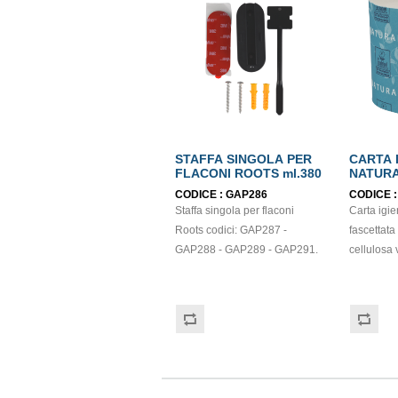
STAFFA SINGOLA PER
CARTA 
FLACONI ROOTS ml.380
NATURA
EASY P
CODICE :
GAP286
CODICE 
CELLUL
Staffa singola per flaconi
Carta ig
ECOLA
Roots codici: GAP287 -
fascettata
GAP288 - GAP289 - GAP291.
cellulosa 
170 strapp
certificat
Balla da 9