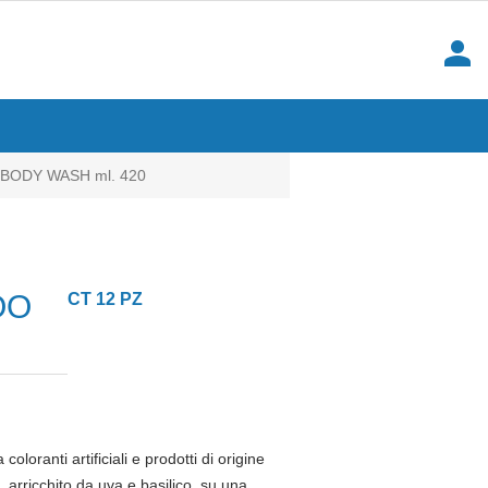
person
BODY WASH ml. 420
OO
CT 12 PZ
ranti artificiali e prodotti di origine
 arricchito da uva e basilico, su una