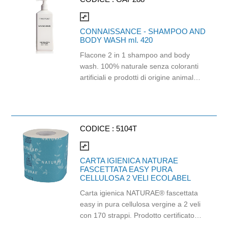
compare_arrows
CONNAISSANCE - SHAMPOO AND
BODY WASH ml. 420
Flacone 2 in 1 shampoo and body
wash. 100% naturale senza coloranti
artificiali e prodotti di origine animale.
Prodotto aromattizato con note di
testa di mandarino, arricchito da uva e
basilico, su una base di muschio.
Dermatologicamente testato, delicato
CODICE :
5104T
sulla pelle e dall'alto potere idratante.
Nutre e rinfresca la la tua pelle. Dal
compare_arrows
packaging discreto ed elegante è
CARTA IGIENICA NATURAE
ideale per camere d'albergo, b&b e
FASCETTATA EASY PURA
CELLULOSA 2 VELI ECOLABEL
palestre. Prodotto certificato cruelty-
free e 100% riciclabile. Per il refill
Carta igienica NATURAE® fascettata
utilizzare tanica cod. GAP295
easy in pura cellulosa vergine a 2 veli
con 170 strappi. Prodotto certificato
Ecolabel ed FSC. Balla da 96 pezzi.