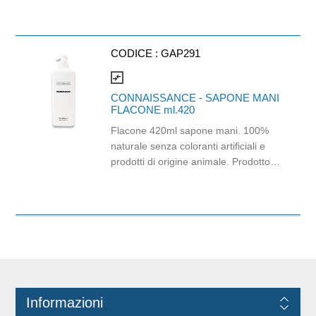
CODICE :
GAP291
compare_arrows
CONNAISSANCE - SAPONE MANI
FLACONE ml.420
Flacone 420ml sapone mani. 100%
naturale senza coloranti artificiali e
prodotti di origine animale. Prodotto
aromattizato con note di testa di
mandarino, arricchito da uva e
basilico, su una base di muschio.
Dermatologicamente testato, delicato
sulla pelle e dall'alto potere idratante.
Nutre e rinfresca la tua pelle. Dal
packaging discreto ed elegante è
ideale per camere d'albergo, b&b e
Informazioni
palestre. Prodotto certificato cruelty-