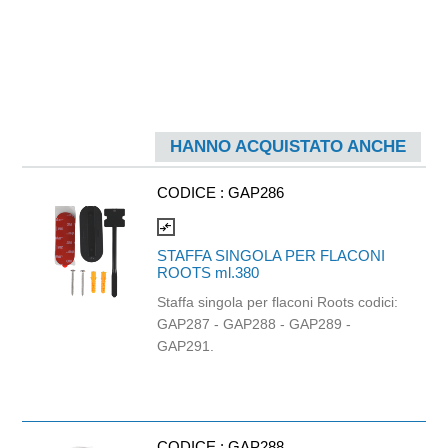
HANNO ACQUISTATO ANCHE
CODICE :
GAP286
compare_arrows
STAFFA SINGOLA PER FLACONI
ROOTS ml.380
Staffa singola per flaconi Roots codici:
GAP287 - GAP288 - GAP289 -
GAP291.
CODICE :
GAP288