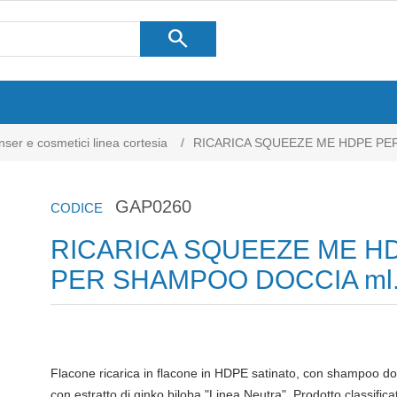
search
ser e cosmetici linea cortesia
/
RICARICA SQUEEZE ME HDPE PE
GAP0260
CODICE
RICARICA SQUEEZE ME H
PER SHAMPOO DOCCIA ml
Flacone ricarica in flacone in HDPE satinato, con shampoo docci
con estratto di ginko biloba "Linea Neutra". Prodotto classific