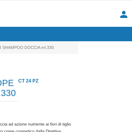
person
R SHAMPOO DOCCIA ml.330
DPE
CT 24 PZ
.330
a ad azione nutriente ai fiori di tiglio
ato come cosmetico dalla Direttiva