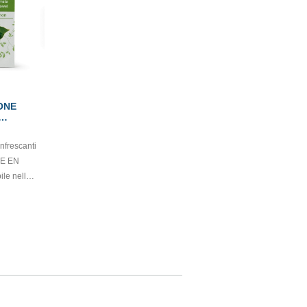
ONE
nfrescanti
SE EN
hotel,
 da offrire
 mani
r food.
testate,
fumazione
ne busta: