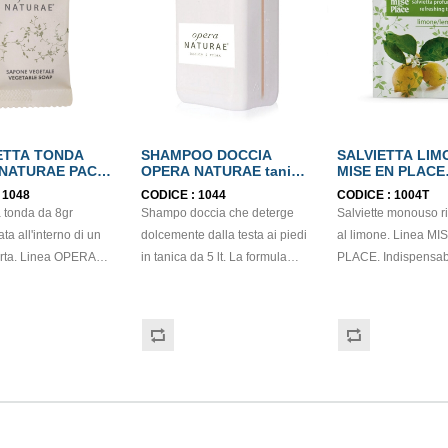
ETTA TONDA
SHAMPOO DOCCIA
SALVIETTA LIM
NATURAE PACK
OPERA NATURAE tanica
MISE EN PLACE
A gr.8
lt.5
11,5x19cm
:
1048
CODICE :
1044
CODICE :
1004T
 tonda da 8gr
Shampo doccia che deterge
Salviette monouso ri
ta all'interno di un
dolcemente dalla testa ai piedi
al limone. Linea MI
arta. Linea OPERA
in tanica da 5 lt. La formula
PLACE. Indispensabile nelle
 Saponetta
leggermente profumata è
linee di cortesia per 
a con sapone 100%
arricchita con estratti naturali
ristoranti, agriturismi
 dalla profumazione
di anice verde e melissa con
ai propri ospiti per rinfrescarsi
er hotel, centri
proprietà lenitive e purificanti,
oppure per pulire le
, residence o case
adatto a tutti i tipi di cute e di
dopo una cena finge
rodotto classificato
pelle. Prodotto cosmetico
Dermatologicamente 
etico dalla Direttiva
dermatologicamente testato di
dalla gradevole pro
E, quindi non
altissima qualità, con
al limone. Dimensio