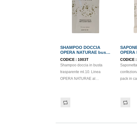
SHAMPOO DOCCIA
SAPON
OPERA NATURAE busta
OPERA 
ml.10
IN CART
CODICE :
1003T
CODICE 
Shampoo doccia in busta
Saponetta
trasparente ml.10. Linea
confeziona
OPERA NATURAE al
pack in c
fiordaliso con estratti di
NATURAE.
passiflora.
realizzat
Dermatologicamente testato,
vegetale,
dalla profumazione delicata e
delicata. P
naturale. Prodotto classificato
benessere
come cosmetico dalla Direttiva
vacanza. P
76/768/CEE, quindi non
come cosm
soggetto ad obbligatorietà
76/768/CE