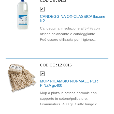
CODICE :
0413
compare_arrows
CANDEGGINA OX-CLASSICA flacone
lt.2
Candeggina in soluzione al 3-4% con
azione sbiancante e candeggiante.
Può essere utilizzata per l’ igiene
totale degli ambienti ed un perfetto
candeggio del bucato sia a mano che
in lavatrice. Si consiglia di attenersi
alle indicazioni di dosaggio indicate
CODICE :
LZ.0015
nella scheda tecnica del prodotto e di
non utilizzare il prodotto puro su
compare_arrows
superfici tessili e in concomitanza con
MOP RICAMBIO NORMALE PER
altri detergenti di qualsiasi tipo.
PINZA gr.400
Mop a pinza in cotone normale con
supporto in cotone/poliestere.
Grammatura: 400 gr. Ciuffo lungo cm
36/40 - Lavaggio 60°C. Si utilizza con