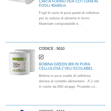
CARTA FORNO PER COTTURA IN
FOGLI 40x60cm
Fogli di carta di pura pasta di cellulosa
per la cottura di alimenti in forno.
Materiale compostabile e
completamente privo di sbiancanti
chimici. Dimensioni: 40 x 60 cm, 41
gr/mq.
CODICE :
5010
compare_arrows
BOBINA GREEN 800 IN PURA
CELLULOSA 2 VELI ECOLABEL
Bobina in pura ovatta di cellulosa
idonea al contatto alimentare . A 2 veli
in rotolo da 800 strappi. Prodotto con
certificazione Ecolabel e PEFC.
Dimensione strappo: H 23.5x21cm. .
Gr/Mq: 20,5. Finitura goffrata.