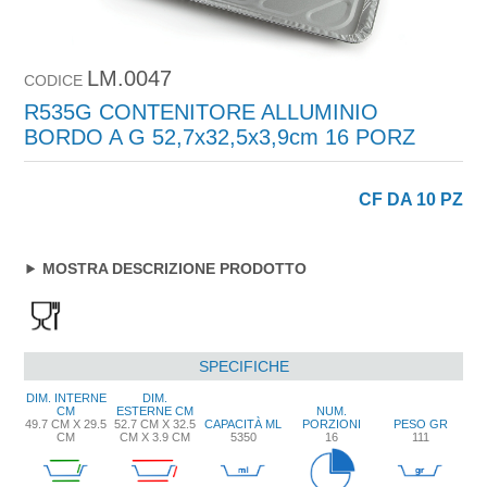
LM.0047
CODICE
R535G CONTENITORE ALLUMINIO
BORDO A G 52,7x32,5x3,9cm 16 PORZ
CF DA 10 PZ
MOSTRA DESCRIZIONE PRODOTTO
SPECIFICHE
DIM. INTERNE
DIM.
CM
ESTERNE CM
NUM.
49.7 CM X 29.5
52.7 CM X 32.5
CAPACITÀ ML
PORZIONI
PESO GR
CM
CM X 3.9 CM
5350
16
111