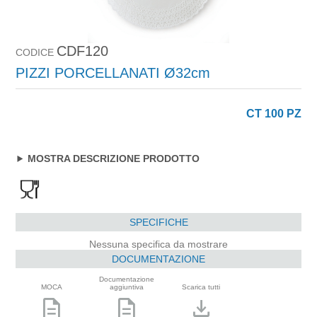
CDF120
CODICE
PIZZI PORCELLANATI Ø32cm
CT 100 PZ
MOSTRA DESCRIZIONE PRODOTTO
SPECIFICHE
Nessuna specifica da mostrare
DOCUMENTAZIONE
Documentazione
MOCA
aggiuntiva
Scarica tutti
description
description
download