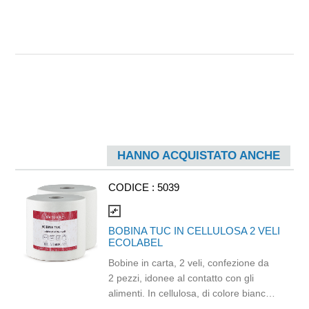
HANNO ACQUISTATO ANCHE
CODICE :
5039
compare_arrows
BOBINA TUC IN CELLULOSA 2 VELI
ECOLABEL
Bobine in carta, 2 veli, confezione da
2 pezzi, idonee al contatto con gli
alimenti. In cellulosa, di colore bianco
e con goffratura di tipo super-micro.