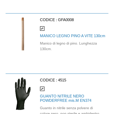
Strappo: H24,8 x 22 cm. Gr/mq: 21.
Prodotto con certificazione
ECOLABEL e FSC.
CODICE :
GFA0008
compare_arrows
MANICO LEGNO PINO A VITE 130cm
Manico di legno di pino. Lunghezza
130cm.
CODICE :
4515
compare_arrows
GUANTO NITRILE NERO
POWDERFREE mis.M EN374
Guanto in nitrile senza polvere di
colore nero, non sterile e ambidestro.