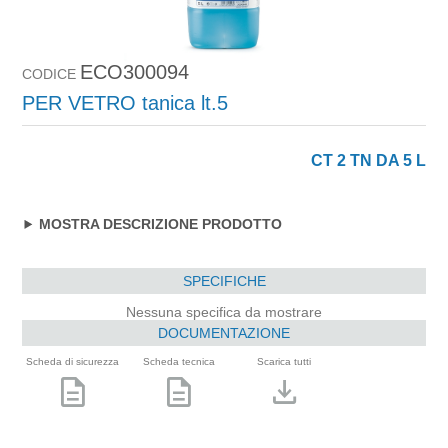
ECO300094
CODICE
PER VETRO tanica lt.5
CT 2 TN DA 5 L
MOSTRA DESCRIZIONE PRODOTTO
SPECIFICHE
Nessuna specifica da mostrare
DOCUMENTAZIONE
Scheda di sicurezza
Scheda tecnica
Scarica tutti
description
description
download