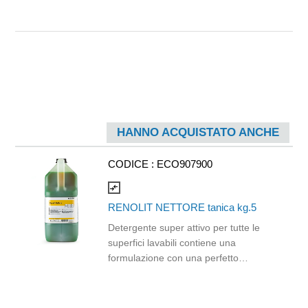
HANNO ACQUISTATO ANCHE
CODICE :
ECO907900
compare_arrows
RENOLIT NETTORE tanica kg.5
Detergente super attivo per tutte le
superfici lavabili contiene una
formulazione con una perfetto
equilibrio di sostanze attive e solventi
che rendono l’articolo unico per
efficacia. Un solo prodotto per tutte le