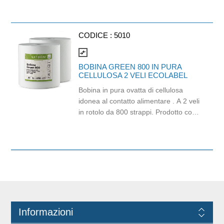
vetreria.
CODICE :
5010
compare_arrows
BOBINA GREEN 800 IN PURA
CELLULOSA 2 VELI ECOLABEL
Bobina in pura ovatta di cellulosa
idonea al contatto alimentare . A 2 veli
in rotolo da 800 strappi. Prodotto con
certificazione Ecolabel e PEFC.
Dimensione strappo: H 23.5x21cm. .
Gr/Mq: 20,5. Finitura goffrata.
Informazioni