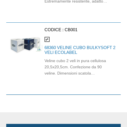
Estremamente resistente, adatto
all'uso professionale in ogni cucina,
dai ristoranti alle rosticcerie take away.
Questa pellicola da cucina è la scelta
perfetta per gli chef professionisti, che
CODICE :
CB001
cercano un prodotto affidabile e di
altissima qualità per la conservazione
compare_arrows
degli alimenti. Colore: champagne
68360 VELINE CUBO BULKYSOFT 2
VELI ECOLABEL
Veline cubo 2 veli in pura cellulosa
20,5x20,5cm. Confezione da 90
veline. Dimensioni scatola
10x11,3x12,3cm. Compatibile con
dispenser CAP03. Prodotto certificato
Ecolabel e PEFC.