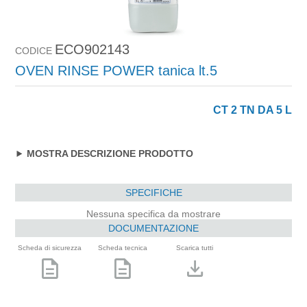
ECO902143
CODICE
OVEN RINSE POWER tanica lt.5
CT 2 TN DA 5 L
MOSTRA DESCRIZIONE PRODOTTO
SPECIFICHE
Nessuna specifica da mostrare
DOCUMENTAZIONE
Scheda di sicurezza
Scheda tecnica
Scarica tutti
description
description
download