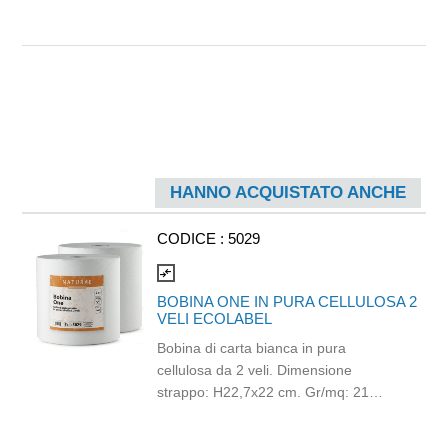
HANNO ACQUISTATO ANCHE
CODICE :
5029
compare_arrows
BOBINA ONE IN PURA CELLULOSA 2
VELI ECOLABEL
Bobina di carta bianca in pura
cellulosa da 2 veli. Dimensione
strappo: H22,7x22 cm. Gr/mq: 21
Idonea al contatto con alimenti.
Certificato Ecolabel.