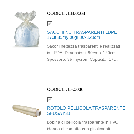
CODICE :
EB.0563
compare_arrows
SACCHI NU TRASPARENTI LDPE
170lt 35my 90gr 90x120cm
Sacchi nettezza trasparenti e realizzati
in LPDE. Dimensioni: 90cm x 120cm.
Spessore: 35 mycron. Capacità: 170lt.
Grammatura: 90gr.
CODICE :
LF.0036
compare_arrows
ROTOLO PELLICOLA TRASPARENTE
SFUSA h30
Bobina di pellicola trasparente in PVC
idonea al contatto con gli alimenti.