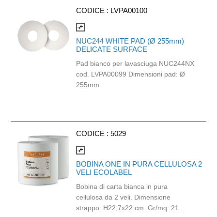
CODICE :
LVPA00100
compare_arrows
NUC244 WHITE PAD (Ø 255mm)
DELICATE SURFACE
Pad bianco per lavasciuga NUC244NX
cod. LVPA00099 Dimensioni pad: Ø
255mm
CODICE :
5029
compare_arrows
BOBINA ONE IN PURA CELLULOSA 2
VELI ECOLABEL
Bobina di carta bianca in pura
cellulosa da 2 veli. Dimensione
strappo: H22,7x22 cm. Gr/mq: 21