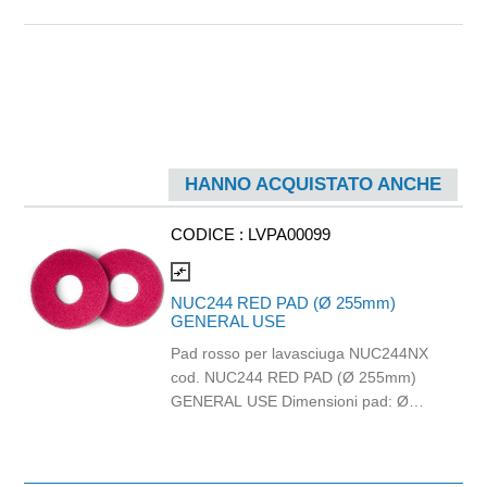
HANNO ACQUISTATO ANCHE
CODICE :
LVPA00099
compare_arrows
NUC244 RED PAD (Ø 255mm)
GENERAL USE
Pad rosso per lavasciuga NUC244NX
cod. NUC244 RED PAD (Ø 255mm)
GENERAL USE Dimensioni pad: Ø
255mm