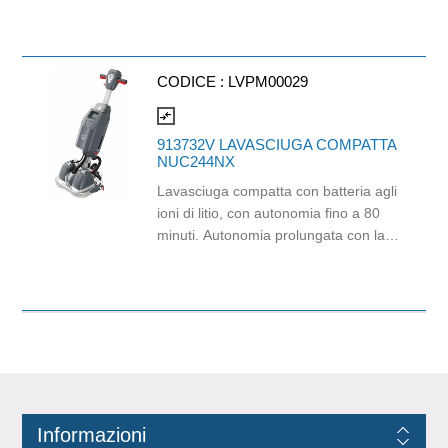
Idonea al contatto con alimenti.
Certificato Ecolabel.
CODICE :
LVPM00029
compare_arrows
913732V LAVASCIUGA COMPATTA
NUC244NX
Lavasciuga compatta con batteria agli
ioni di litio, con autonomia fino a 80
minuti. Autonomia prolungata con la
batteria ricaricabile opzionale. La
funzione di carica rapida, carica l'80%
della capacità della batteria in un'ora.
Aspirazione oscillante direttamente
dietro la spazzola. Facile trasporto
grazie al timone pieghevole. Ideale
per aree piccole e trascurate.
Informazioni