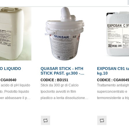
O LIQUIDO
QUASAR STICK - HTH
EXPOSAN C91 t
STICK PAST. gr.300 -
kg.10
confezione kg.4,5
:
CGA0040
CODICE :
BD151
CODICE :
CGA004
 acido di pH liquido
Stick da 300 gr di Calcio
Trattamento antialg
o. Prodotto liquido
Ipoclorito avvolti in film
superconcentrato e
per abbassare il pH
plastico a lenta dissoluzione
termoresistente a tri
 di piscina.
Calcio Ipoclorito ad elevata
azione. Ha un effett
 per tutti i tipi di
purezza con un contenuto in
azzurrante delle acque ed
to. Esente da acido
Cloro attivo disponibile tra il
un'azione flocculant
, non è
65-70% Ad azione Clorante,
inglobante che perm