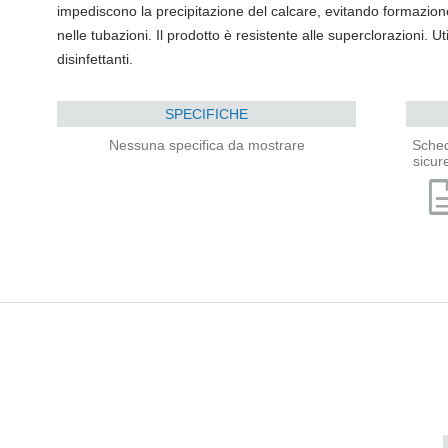
impediscono la precipitazione del calcare, evitando formazione 
nelle tubazioni. Il prodotto è resistente alle superclorazioni. Uti
disinfettanti.
SPECIFICHE
Nessuna specifica da mostrare
Sched
sicur
descri