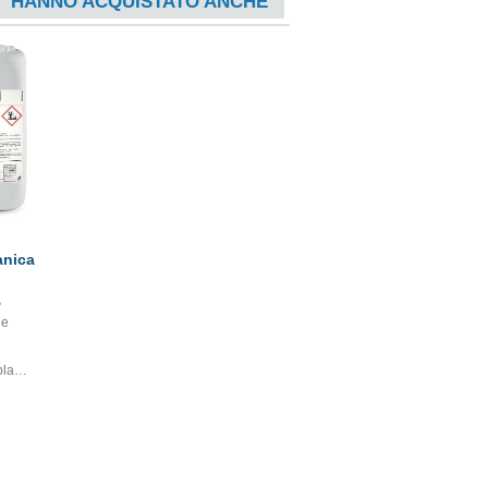
HANNO ACQUISTATO ANCHE
anica
5
he
pla
o
e ed
ette di