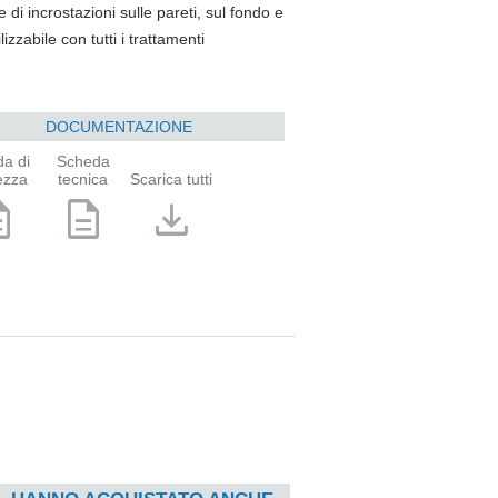
di incrostazioni sulle pareti, sul fondo e
lizzabile con tutti i trattamenti
DOCUMENTAZIONE
a di
Scheda
ezza
tecnica
Scarica tutti
ption
description
download