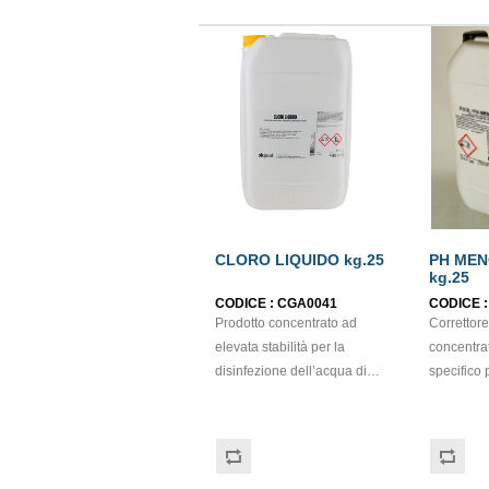
CLORO LIQUIDO kg.25
PH MEN
kg.25
CODICE :
CGA0041
CODICE 
Prodotto concentrato ad
Correttore
elevata stabilità per la
concentrat
disinfezione dell’acqua di
specifico 
piscina. Oltre alla disinfezione
dell'acqua
esplica anche una funzione
Compatibile
ossidante, eliminando così le
trattamen
sostanze organiche non
cloridrico