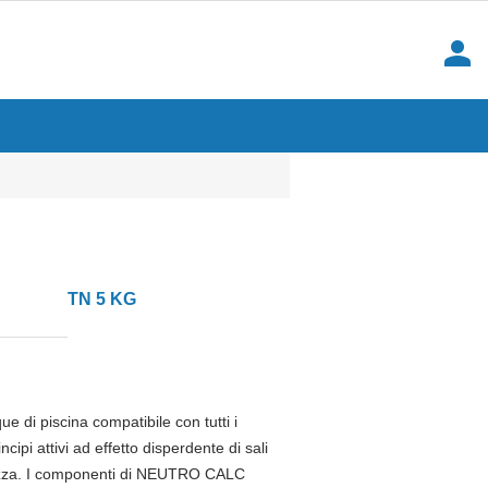
person
TN 5 KG
e di piscina compatibile con tutti i
pi attivi ad effetto disperdente di sali
urezza. I componenti di NEUTRO CALC