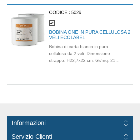
metodo di micro-grinding, molto
diverso dal metodo tradizionale. Super
CODICE :
5029
Blade ha il bordo ricurvo ed una
ergonomica dentatura. La sua forma
compare_arrows
infatti assicura una rasatura
BOBINA ONE IN PURA CELLULOSA 2
confortevole e dalla maggiore durata,
VELI ECOLABEL
rispetto ad altri prodotti in commercio.
Bobina di carta bianca in pura
cellulosa da 2 veli. Dimensione
strappo: H22,7x22 cm. Gr/mq: 21
Idonea al contatto con alimenti.
Certificato Ecolabel.
Informazioni
Servizio Clienti