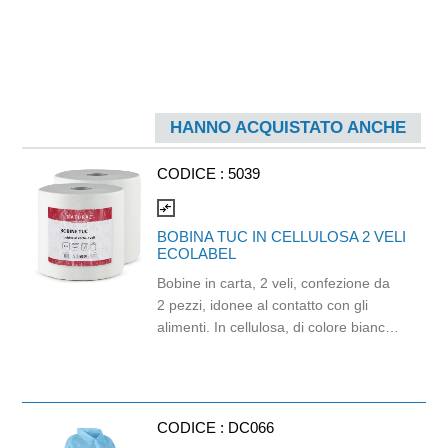
HANNO ACQUISTATO ANCHE
CODICE :
5039
compare_arrows
BOBINA TUC IN CELLULOSA 2 VELI
ECOLABEL
Bobine in carta, 2 veli, confezione da
2 pezzi, idonee al contatto con gli
alimenti. In cellulosa, di colore bianco
e con goffratura di tipo super-micro.
Strappo: H24,8 x 22 cm. Gr/mq: 21.
Prodotto con certificazione
ECOLABEL e FSC.
CODICE :
DC066