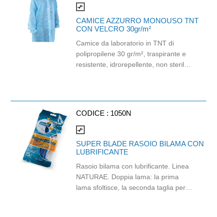
compare_arrows
CAMICE AZZURRO MONOUSO TNT
CON VELCRO 30gr/m²
Camice da laboratorio in TNT di
polipropilene 30 gr/m², traspirante e
resistente, idrorepellente, non sterile.
Manica lunga e colletto, elastico ai
polsi, chiusura con velcro e tasca
interna. Consigliato per laboratori e
settore farmaceutico. Taglia XL.
CODICE :
1050N
compare_arrows
SUPER BLADE RASOIO BILAMA CON
LUBRIFICANTE
Rasoio bilama con lubrificante. Linea
NATURAE. Doppia lama: la prima
lama sfoltisce, la seconda taglia per
una rasatura perfetta. Con vitamina E
per ridurre l’attrito. Adotta il nuovo