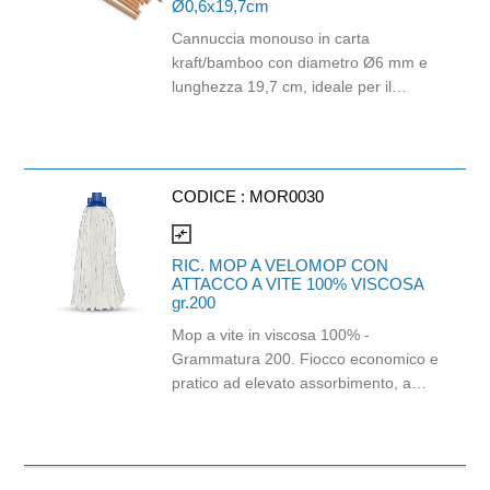
Ø0,6x19,7cm
Cannuccia monouso in carta
kraft/bamboo con diametro Ø6 mm e
lunghezza 19,7 cm, ideale per il
consumo di bevande fredde come
bibite, succhi, cocktail, tè freddi e soft
drink. Realizzata in carta idonea al
contatto alimentare, biodegradabile e
CODICE :
MOR0030
industrialmente compostabile,
rappresenta una soluzione pratica e
compare_arrows
sostenibile per bar, ristoranti, hotel,
RIC. MOP A VELOMOP CON
catering, eventi e attività di
ATTACCO A VITE 100% VISCOSA
gr.200
somministrazione. La finitura kraft
dona un aspetto naturale ed elegante,
Mop a vite in viscosa 100% -
perfetto per locali attenti alla
Grammatura 200. Fiocco economico e
sostenibilità. Idonea al contatto con gli
pratico ad elevato assorbimento, a
alimenti. Lunghezza 19,7 cm,
differenza del cotone non emana
diametro Ø6 mm. Marchio Think Bio.
cattivo odore, asciuga e pulisce tutti i
tipi di pavimento; molto pratico per la
pulizia delle scale. Da usare umido