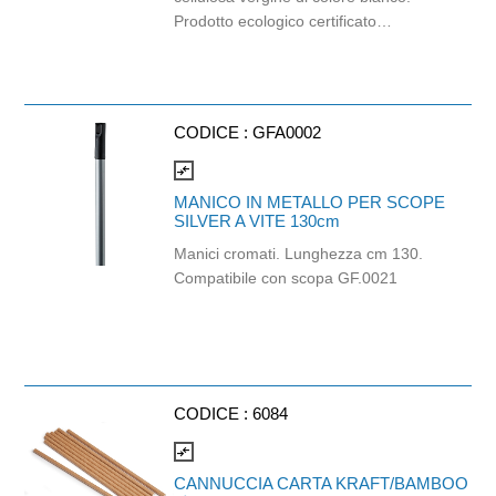
Prodotto ecologico certificato
Ecolabel, FSC e Carbon Neutral:
l'impronta ambientale del suo ciclo di
vita viene infatti calcolata e
compensata sostenendo progetti di
CODICE :
GFA0002
protezione della foresta amazzonica.
Balla da 96 pezzi. Strappi: 165.
compare_arrows
Lunghezza strappo: 11cm.
MANICO IN METALLO PER SCOPE
SILVER A VITE 130cm
Manici cromati. Lunghezza cm 130.
Compatibile con scopa GF.0021
CODICE :
6084
compare_arrows
CANNUCCIA CARTA KRAFT/BAMBOO