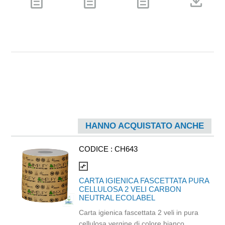
description
description
description
download
HANNO ACQUISTATO ANCHE
CODICE :
CH643
compare_arrows
CARTA IGIENICA FASCETTATA PURA
CELLULOSA 2 VELI CARBON
NEUTRAL ECOLABEL
Carta igienica fascettata 2 veli in pura
cellulosa vergine di colore bianco.