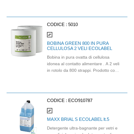
H23x21,5cm. Gr/mq: 18,5. Prodotto
certificato Ecolabel.
CODICE :
5010
compare_arrows
BOBINA GREEN 800 IN PURA
CELLULOSA 2 VELI ECOLABEL
Bobina in pura ovatta di cellulosa
idonea al contatto alimentare . A 2 veli
in rotolo da 800 strappi. Prodotto con
certificazione Ecolabel e PEFC.
Dimensione strappo: H 23.5x21cm. .
Gr/Mq: 20,5. Finitura goffrata.
CODICE :
ECO910787
compare_arrows
MAXX BRIAL S ECOLABEL lt.5
Detergente ultra-bagnante per vetri e