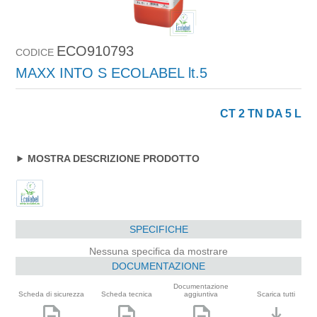
ECO910793
CODICE
MAXX INTO S ECOLABEL lt.5
CT 2 TN DA 5 L
MOSTRA DESCRIZIONE PRODOTTO
SPECIFICHE
Nessuna specifica da mostrare
DOCUMENTAZIONE
Documentazione
Scheda di sicurezza
Scheda tecnica
aggiuntiva
Scarica tutti
description
description
description
download