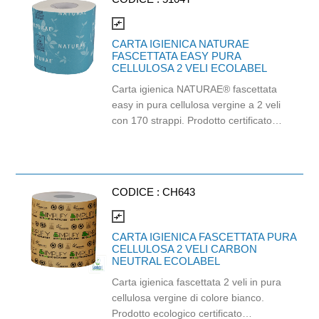
compare_arrows
CARTA IGIENICA NATURAE
FASCETTATA EASY PURA
CELLULOSA 2 VELI ECOLABEL
Carta igienica NATURAE® fascettata
easy in pura cellulosa vergine a 2 veli
con 170 strappi. Prodotto certificato
Ecolabel ed FSC. Balla da 96 pezzi.
CODICE :
CH643
compare_arrows
CARTA IGIENICA FASCETTATA PURA
CELLULOSA 2 VELI CARBON
NEUTRAL ECOLABEL
Carta igienica fascettata 2 veli in pura
cellulosa vergine di colore bianco.
Prodotto ecologico certificato