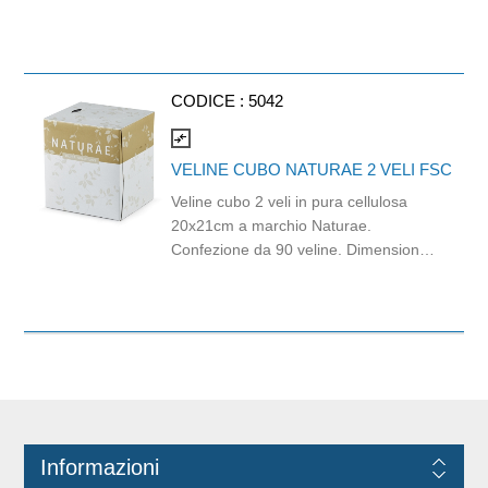
Ecolabel, FSC e Carbon Neutral:
l'impronta ambientale del suo ciclo di
vita viene infatti calcolata e
compensata sostenendo progetti di
CODICE :
5042
protezione della foresta amazzonica.
Balla da 96 pezzi. Strappi: 165.
compare_arrows
Lunghezza strappo: 11cm.
VELINE CUBO NATURAE 2 VELI FSC
Veline cubo 2 veli in pura cellulosa
20x21cm a marchio Naturae.
Confezione da 90 veline. Dimensioni
scatola 12x11x12cm. Compatibile con
dispenser CAP03. Prodotto con
materie prime certificate FSC.
Informazioni