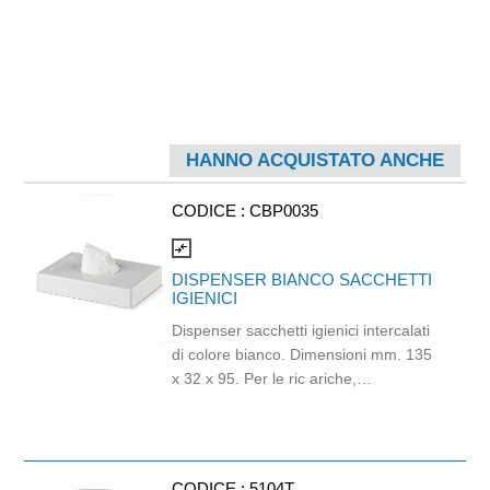
HANNO ACQUISTATO ANCHE
CODICE :
CBP0035
compare_arrows
DISPENSER BIANCO SACCHETTI
IGIENICI
Dispenser sacchetti igienici intercalati
di colore bianco. Dimensioni mm. 135
x 32 x 95. Per le ric ariche,
selezionare cod. GAP024
CODICE :
5104T