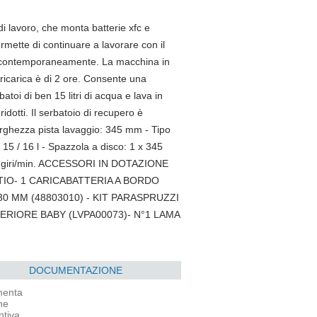
 lavoro, che monta batterie xfc e
ermette di continuare a lavorare con il
le contemporaneamente. La macchina in
ricarica è di 2 ore. Consente una
toi di ben 15 litri di acqua e lava in
ridotti. Il serbatoio di recupero è
arghezza pista lavaggio: 345 mm - Tipo
 15 / 16 l - Spazzola a disco: 1 x 345
170 giri/min. ACCESSORI IN DOTAZIONE
LITIO- 1 CARICABATTERIA A BORDO
0 MM (48803010) - KIT PARASPRUZZI
TERIORE BABY (LVPA00073)- N°1 LAMA
DOCUMENTAZIONE
enta
ne
ntiva