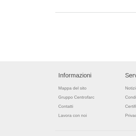
acciaio inossidabile e
rubinetterie.
Informazioni
Serv
Mappa del sito
Notiz
Gruppo Centrofarc
Condi
Contatti
Certif
Lavora con noi
Priva