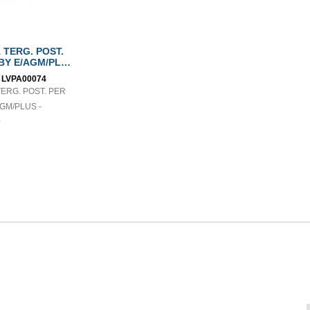
TERG. POST.
BY E/AGM/PLUS
060
:
LVPA00074
ERG. POST. PER
GM/PLUS -
0