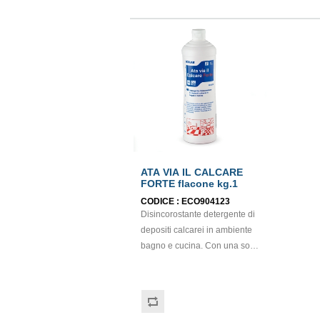
ATA VIA IL CALCARE
FORTE flacone kg.1
CODICE :
ECO904123
Disincorostante detergente di
depositi calcarei in ambiente
bagno e cucina. Con una sola
operazione pulisce e
disincrosta piastrelle, superfici
smaltate, lavelli, sanitari,
attrezzature e superfici in