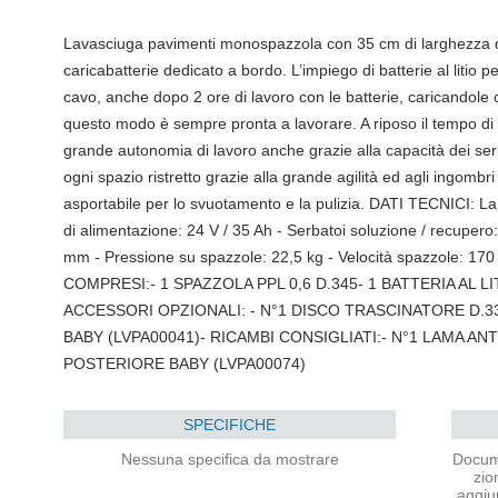
Lavasciuga pavimenti monospazzola con 35 cm di larghezza di
caricabatterie dedicato a bordo. L’impiego di batterie al litio p
cavo, anche dopo 2 ore di lavoro con le batterie, caricando
questo modo è sempre pronta a lavorare. A riposo il tempo di 
grande autonomia di lavoro anche grazie alla capacità dei serba
ogni spazio ristretto grazie alla grande agilità ed agli ingombri 
asportabile per lo svuotamento e la pulizia. DATI TECNICI: L
di alimentazione: 24 V / 35 Ah - Serbatoi soluzione / recupero:
mm - Pressione su spazzole: 22,5 kg - Velocità spazzole: 
COMPRESI:- 1 SPAZZOLA PPL 0,6 D.345- 1 BATTERIA AL 
ACCESSORI OPZIONALI: - N°1 DISCO TRASCINATORE D.33
BABY (LVPA00041)- RICAMBI CONSIGLIATI:- N°1 LAMA AN
POSTERIORE BABY (LVPA00074)
SPECIFICHE
Nessuna specifica da mostrare
Docum
zio
aggiu