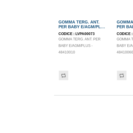
GOMMA TERG. ANT.
GOMMA 
PER BABY E/AGM/PLUS
PER BA
- 48410010
- 48410
CODICE :
LVPA00073
CODICE 
GOMMA TERG. ANT. PER
GOMMA T
BABY E/AGM/PLUS -
BABY E/A
48410010
4841006