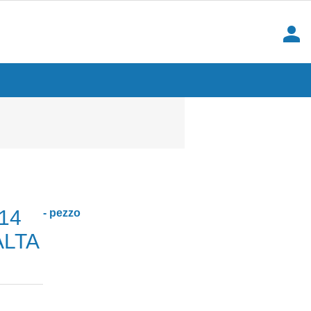
person
14
- pezzo
ALTA