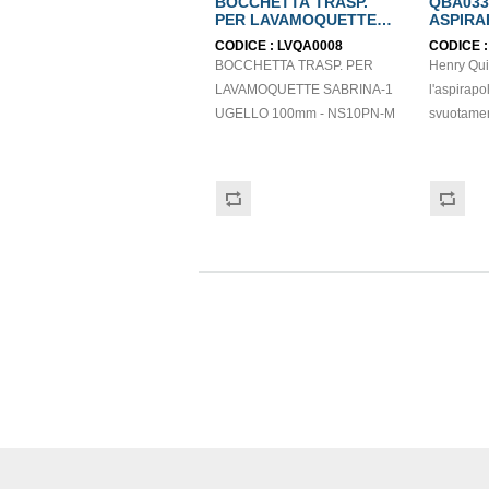
BOCCHETTA TRASP.
QBA033 
PER LAVAMOQUETTE
ASPIRA
SABRINA-1 UGELLO
HENRY 
CODICE :
LVQA0008
CODICE 
100mm - NS10PN-M
BOCCHETTA TRASP. PER
Henry Qu
LAVAMOQUETTE SABRINA-1
l'aspirapo
UGELLO 100mm - NS10PN-M
svuotamen
serie Hen
L'innovat
permette 
serbatoio 
alcuna disper
e senza lasciare residui nel
serbatoio
perfette s
che moquet
spazzola 
elettrica.
grazie al 
stazionam
portaccess
facilitare 