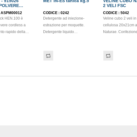
- 915026
MET IN-ES tanica kg.5
VELINE CUBO 
POLVERE
2 VELI FSC
QUICK HEN.100
:
ASPM00012
CODICE :
0242
CODICE :
5042
ick HEN.100 è
Detergente ad iniezione-
Veline cubo 2 veli in
lvere cordless a
estrazione per moquette.
cellulosa 20x21cm 
to rapido della
Detergente liquido
Naturae. Confezion
ry, Numatic.
concentrato a bassa
veline. Dimensioni scatola
ivo sistema a capsule
schiumosità con elevata
12x11x12cm. Compat
lo svuotamento del
azione pulente, smacchiante
dispenser CAP03. P
da 1 litro senza
ed igienizzante, da utilizzarsi
con materie prime cer
sione di polvere
con macchine ad iniezione-
FSC.
estrazione, per il lavaggio
. Performance
periodico di moquette e
ia su pavimenti duri
tappeti lavabili ad acqua.
te, grazie alla
Rapido, efficace e di facile
pavimento turbo
risciacquabilità, assicura
 Semplice da riporre
risultati brillanti con un solo
pratico
passaggio. Idoneo anche per
ento a parete, con
la pulizia di tappeti, poltrone e
ori integrato per
tessuti in fibra naturale o
sia la ricarica che lo
sintetica lavabili ad acqua.