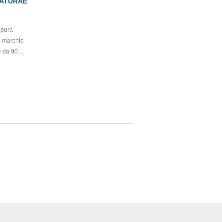
NATURAE
 pura
a marchio
e da 90
ibile con
rodotto
tificate