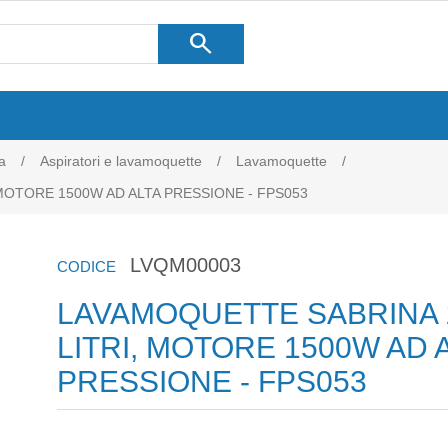
search
a
/
Aspiratori e lavamoquette
/
Lavamoquette
/
MOTORE 1500W AD ALTA PRESSIONE - FPS053
LVQM00003
CODICE
LAVAMOQUETTE SABRINA 
LITRI, MOTORE 1500W AD 
PRESSIONE - FPS053