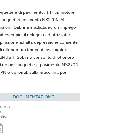
quette e di pavimento. 14 litri, motore
no moquette/pavimento NS270N-M.
nsioni, Sabrina è adatta ad un impiego
 esempio, il noleggio ad utilizzatori
i aspirazione ad alta depressione consente
di ottenere un tempo di asciugatura
0BRUSH, Sabrina consente di ottenere
il pattino per moquette e pavimento NS270N.
0PN è optional. sulla macchina per
DOCUMENTAZIONE
enta
ne
ntiva
ption