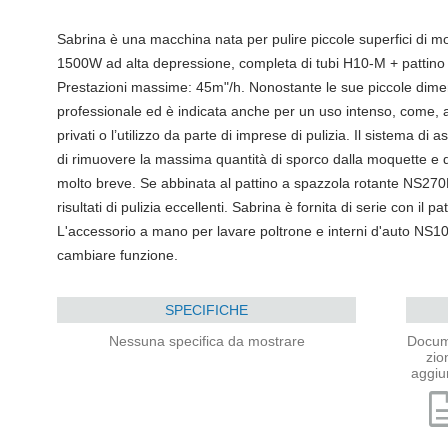
Sabrina è una macchina nata per pulire piccole superfici di mo
1500W ad alta depressione, completa di tubi H10-M + patti
Prestazioni massime: 45m"/h. Nonostante le sue piccole dime
professionale ed è indicata anche per un uso intenso, come, ad
privati o l’utilizzo da parte di imprese di pulizia. Il sistema d
di rimuovere la massima quantità di sporco dalla moquette e 
molto breve. Se abbinata al pattino a spazzola rotante NS27
risultati di pulizia eccellenti. Sabrina è fornita di serie con 
L'accessorio a mano per lavare poltrone e interni d'auto NS1
cambiare funzione.
SPECIFICHE
Nessuna specifica da mostrare
Docum
zio
aggiu
descri