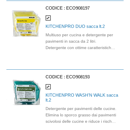
tutte le altre superfici lavabili.
CODICE :
ECO908197
compare_arrows
KITCHENPRO DUO sacca lt.2
Multiuso per cucina e detergente per
pavimenti in sacca da 2 litri.
Detergente con ottime caratteristiche
di bagnabilità per una pulizia dai
risultati eccellenti. Rimuove in modo
efficace residui di grasso e olio dai
pavimenti e della superfici. Ideale per
CODICE :
ECO908193
l'utilizzo quotidiano sulle superfici e
sugli utensili, compreso forno, piani di
compare_arrows
lavoro, affettatrici, pareti e pavimenti.
KITCHENPRO WASH'N WALK sacca
lt.2
Detergente per pavimenti delle cucine.
Elimina lo sporco grasso dai pavimenti
scivolosi delle cucine e riduce i rischi
di infortuni. Efficace contro i grassi. I