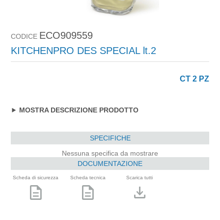
ECO909559
CODICE
KITCHENPRO DES SPECIAL lt.2
CT 2 PZ
MOSTRA DESCRIZIONE PRODOTTO
SPECIFICHE
Nessuna specifica da mostrare
DOCUMENTAZIONE
Scheda di sicurezza
Scheda tecnica
Scarica tutti
description
description
download