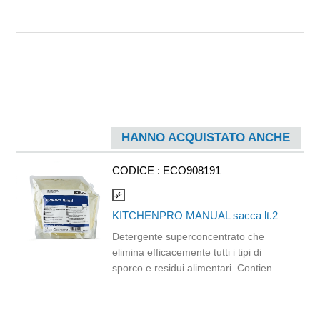
HANNO ACQUISTATO ANCHE
CODICE :
ECO908191
compare_arrows
KITCHENPRO MANUAL sacca lt.2
Detergente superconcentrato che
elimina efficacemente tutti i tipi di
sporco e residui alimentari. Contiene
una formula antigraffio per la pulizia
quotidiana di pentole e padelle,
porcellane, utensili da cucina, vetro e