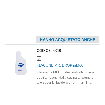
HANNO ACQUISTATO ANCHE
CODICE :
0010
compare_arrows
FLACONE MR. DROP ml.600
Flaconi da 600 ml. destinati alla pulizia
degli ambienti: dalla cucina al bagno e
alle superfici lucide (vetro - marmi -
ecc.), a quasi tutti i lavori che
richiedono la distribuzione atomizzata
di liquidi, siano essi acqua, detersivi
specifici, alcol o altro. Da completare