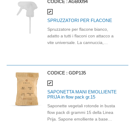
CODICE :
AGB0094
con Spruzzatori Spray (AGB0094) o
Spruzzatori Effetto Schiuma
compare_arrows
(AGB0095).
SPRUZZATORI PER FLACONE
Spruzzatore per flacone bianco,
adatto a tutti i flaconi con attacco a
vite universale. La cannuccia,
resistente ma flessibile, aiuta
raccogliere il prodotto diluito anche
quando ne è rimasto poco sul fondo.
Da utilizzarsi con il flacone Mr. Drop
CODICE :
GDP135
cod. 0010
compare_arrows
SAPONETTA MANI EMOLLIENTE
PRIJA in flow pack gr.15
Saponette vegetali rotonde in busta
flow pack di grammi 15 della Linea
Prija. Sapone emolliente a base
vegetale, senza parabeni, arricchito
con glicerina naturale.