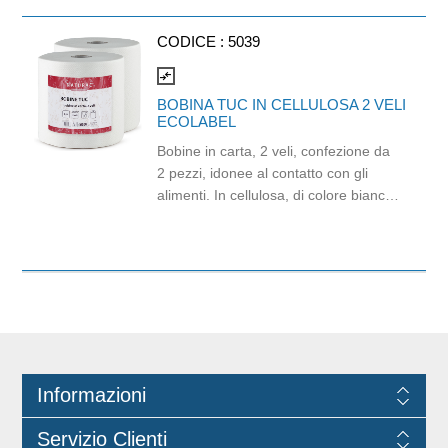
Cat. III (Regolamento (EU) 2016/425).
Idonei al contatto con gli alimenti
CODICE :
5039
compare_arrows
BOBINA TUC IN CELLULOSA 2 VELI
ECOLABEL
Bobine in carta, 2 veli, confezione da
2 pezzi, idonee al contatto con gli
alimenti. In cellulosa, di colore bianco
e con goffratura di tipo super-micro.
Strappo: H24,8 x 22 cm. Gr/mq: 21.
Prodotto con certificazione
ECOLABEL e FSC.
Informazioni
Servizio Clienti