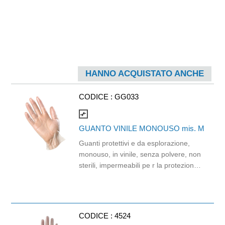
HANNO ACQUISTATO ANCHE
CODICE :
GG033
compare_arrows
GUANTO VINILE MONOUSO mis. M
Guanti protettivi e da esplorazione,
monouso, in vinile, senza polvere, non
sterili, impermeabili pe r la protezione
da rischi minimi. Non usare per
alimenti che contengano grassi.
Cartone da 10 confez ioni da 100
pezzi. Prezzo netto promozionale.
CODICE :
4524