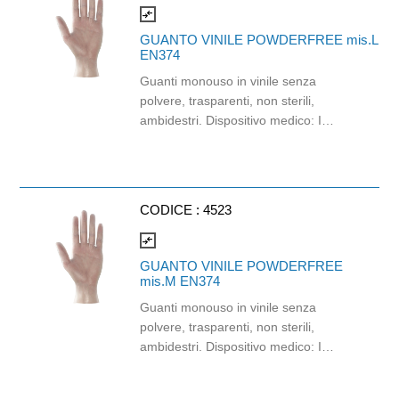
compare_arrows
GUANTO VINILE POWDERFREE mis.L
EN374
Guanti monouso in vinile senza
polvere, trasparenti, non sterili,
ambidestri. Dispositivo medico: I
classe (Regolamento (EU) 2017/745),
Dispositivo di protezione Individuale:
Cat. III (Regolamento (EU) 2016/425).
Idonei al contatto con gli alimenti.
CODICE :
4523
compare_arrows
GUANTO VINILE POWDERFREE
mis.M EN374
Guanti monouso in vinile senza
polvere, trasparenti, non sterili,
ambidestri. Dispositivo medico: I
classe (Regolamento (EU) 2017/745),
Dispositivo di protezione Individuale: