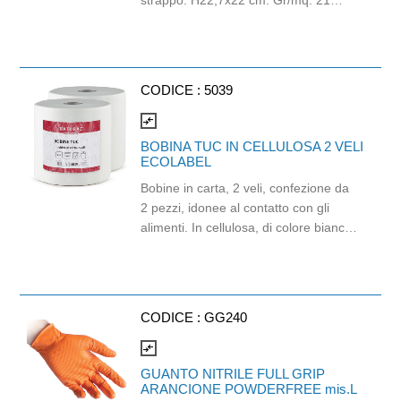
strappo: H22,7x22 cm. Gr/mq: 21
Idonea al contatto con alimenti.
Certificato Ecolabel.
CODICE :
5039
compare_arrows
BOBINA TUC IN CELLULOSA 2 VELI
ECOLABEL
Bobine in carta, 2 veli, confezione da
2 pezzi, idonee al contatto con gli
alimenti. In cellulosa, di colore bianco
e con goffratura di tipo super-micro.
Strappo: H24,8 x 22 cm. Gr/mq: 21.
Prodotto con certificazione
ECOLABEL e FSC.
CODICE :
GG240
compare_arrows
GUANTO NITRILE FULL GRIP
ARANCIONE POWDERFREE mis.L