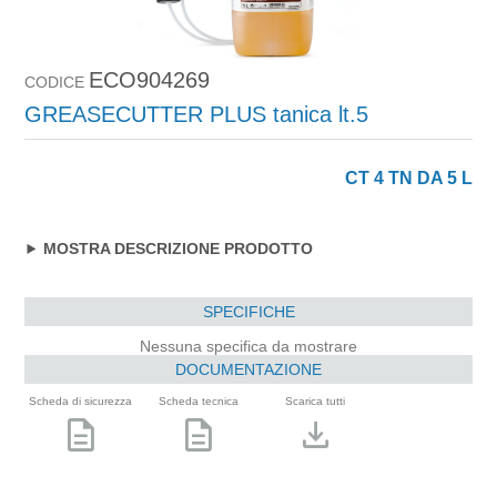
ECO904269
CODICE
GREASECUTTER PLUS tanica lt.5
CT 4 TN DA 5 L
MOSTRA DESCRIZIONE PRODOTTO
SPECIFICHE
Nessuna specifica da mostrare
DOCUMENTAZIONE
Scheda di sicurezza
Scheda tecnica
Scarica tutti
description
description
download