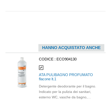
HANNO ACQUISTATO ANCHE
CODICE :
ECO904130
compare_arrows
ATA PULIBAGNO PROFUMATO
flacone lt.1
Detergente deodorante per il bagno.
Indicato per la pulizia dei sanitari,
esterno WC, vasche da bagno,
lavandini, stipiti, piastrelle, infissi,
termosifoni. Non lascia residui