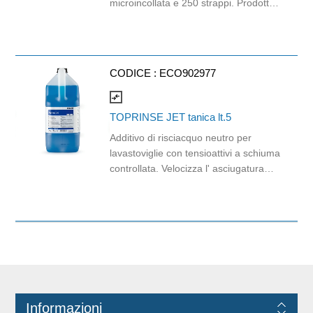
microincollata e 250 strappi. Prodotto
certificato ECOLABEL ed FSC. Balla
da 56 pezzi.
CODICE :
ECO902977
compare_arrows
TOPRINSE JET tanica lt.5
Additivo di risciacquo neutro per
lavastoviglie con tensioattivi a schiuma
controllata. Velocizza l' asciugatura
delle stoviglie e rende brillante la
vetreria.
Informazioni