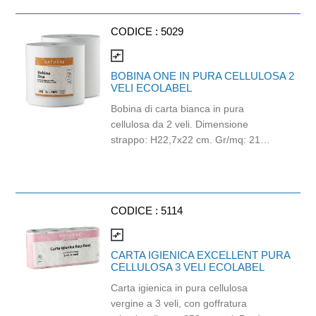
garantendo la massima igiene.
Rinfresca e deodora l'ambiente a
CODICE :
5029
lungo.
compare_arrows
BOBINA ONE IN PURA CELLULOSA 2
VELI ECOLABEL
Bobina di carta bianca in pura
cellulosa da 2 veli. Dimensione
strappo: H22,7x22 cm. Gr/mq: 21
Idonea al contatto con alimenti.
Certificato Ecolabel.
CODICE :
5114
compare_arrows
CARTA IGIENICA EXCELLENT PURA
CELLULOSA 3 VELI ECOLABEL
Carta igienica in pura cellulosa
vergine a 3 veli, con goffratura