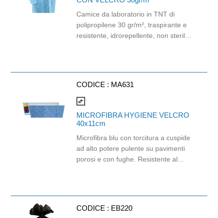
Camice da laboratorio in TNT di
polipropilene 30 gr/m², traspirante e
resistente, idrorepellente, non sterile.
Manica lunga e colletto, elastico ai
polsi, chiusura con velcro e tasca
interna. Consigliato per laboratori e
settore farmaceutico. Taglia XL.
CODICE :
MA631
compare_arrows
MICROFIBRA HYGIENE VELCRO
40x11cm
Microfibra blu con torcitura a cuspide
ad alto potere pulente su pavimenti
porosi e con fughe. Resistente al
candeggio e ai detergenti più
aggressivi. Particolarmente indicata
per il lavaggio e la disinfezione di
ambienti in cui il rischio di
CODICE :
EB220
contaminazione è medio - alto. Da