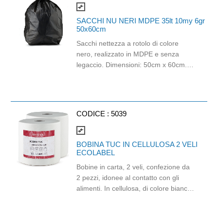
utilizzare con telaio MA610. Dotato di
compare_arrows
etichette codice colore.
SACCHI NU NERI MDPE 35lt 10my 6gr
50x60cm
Sacchi nettezza a rotolo di colore
nero, realizzato in MDPE e senza
legaccio. Dimensioni: 50cm x 60cm.
Spessore: 10 mycron. Capacità: 35lt.
Grammatura: 6gr.
CODICE :
5039
compare_arrows
BOBINA TUC IN CELLULOSA 2 VELI
ECOLABEL
Bobine in carta, 2 veli, confezione da
2 pezzi, idonee al contatto con gli
alimenti. In cellulosa, di colore bianco
e con goffratura di tipo super-micro.
Strappo: H24,8 x 22 cm. Gr/mq: 21.