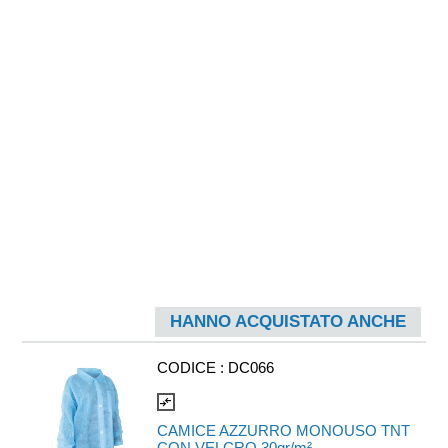
HANNO ACQUISTATO ANCHE
CODICE :
DC066
compare_arrows
CAMICE AZZURRO MONOUSO TNT
CON VELCRO 30gr/m²