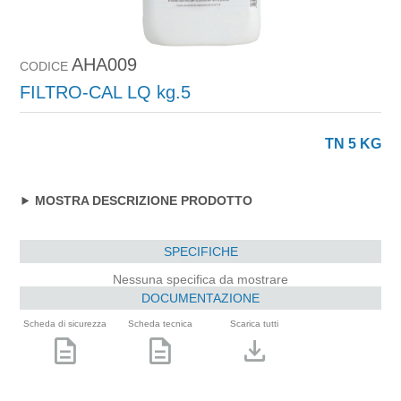
AHA009
CODICE
FILTRO-CAL LQ kg.5
TN 5 KG
MOSTRA DESCRIZIONE PRODOTTO
SPECIFICHE
Nessuna specifica da mostrare
DOCUMENTAZIONE
Scheda di sicurezza
Scheda tecnica
Scarica tutti
description
description
download