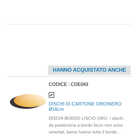
HANNO ACQUISTATO ANCHE
CODICE :
CDE043
compare_arrows
DISCHI DI CARTONE ORO/NERO
Ø16cm
DISCHI BORDO LISCIO ORO. I dischi
da pasticceria a bordo liscio non sono
smerlati, bensì hanno tutto il bordo
liscio. I dischi in cartone accoppiati a