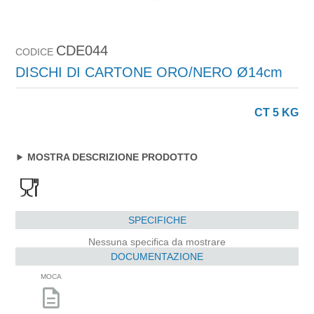
CDE044
CODICE
DISCHI DI CARTONE ORO/NERO Ø14cm
CT 5 KG
MOSTRA DESCRIZIONE PRODOTTO
SPECIFICHE
Nessuna specifica da mostrare
DOCUMENTAZIONE
MOCA
description