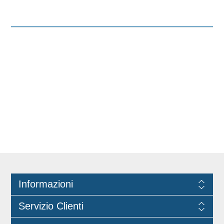
film “Oro” sono in cartone idoneo al
diretto contatto alimentare. Tondo,
rigido ed elegante, oleato. Supporto
funzionale dalla confezione dalla
confezione del dolce fino al piatto del
consumatore. Il disco è color oro nella
parte superiore e nero in quella
inferiore. 1050 gr/mq.
Informazioni
Servizio Clienti