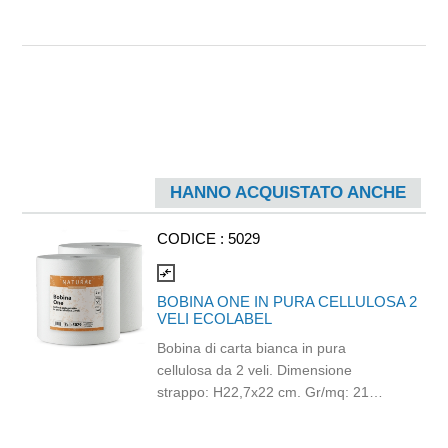
HANNO ACQUISTATO ANCHE
CODICE :
5029
compare_arrows
BOBINA ONE IN PURA CELLULOSA 2
VELI ECOLABEL
Bobina di carta bianca in pura
cellulosa da 2 veli. Dimensione
strappo: H22,7x22 cm. Gr/mq: 21
Idonea al contatto con alimenti.
Certificato Ecolabel.