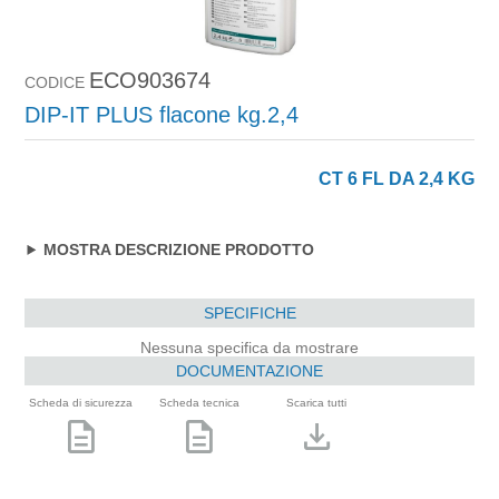
ECO903674
CODICE
DIP-IT PLUS flacone kg.2,4
CT 6 FL DA 2,4 KG
MOSTRA DESCRIZIONE PRODOTTO
SPECIFICHE
Nessuna specifica da mostrare
DOCUMENTAZIONE
Scheda di sicurezza
Scheda tecnica
Scarica tutti
description
description
download