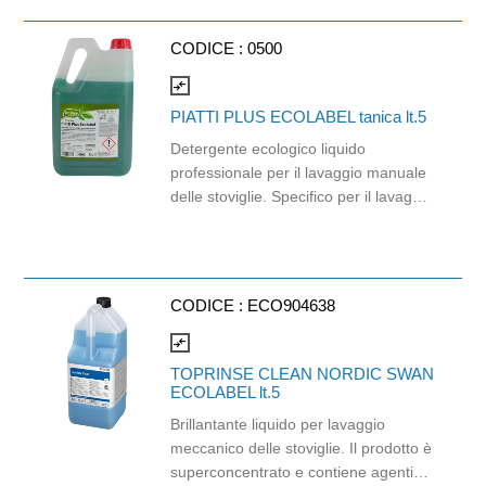
CODICE :
0500
compare_arrows
PIATTI PLUS ECOLABEL tanica lt.5
Detergente ecologico liquido
professionale per il lavaggio manuale
delle stoviglie. Specifico per il lavaggio
a mano di piatti, pentole e bicchieri e
sviluppato per conferire risultati
professionali anche in condizioni di
sporco ostinato. Consente di
CODICE :
ECO904638
rimuovere in profondità lo sporco
pesante come in crostazioni di grasso
compare_arrows
e unto già a dosaggi minimi. La sua
TOPRINSE CLEAN NORDIC SWAN
composizione a base di tensioattivi di
ECOLABEL lt.5
origine naturale, con il gradevole
Brillantante liquido per lavaggio
profumo di limone, assicura eccellenti
meccanico delle stoviglie. Il prodotto è
risultati anche con acque fredde e
superconcentrato e contiene agenti
dure. Progettato con formula