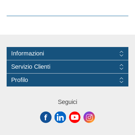
Marchio Think Bio.
igienico. Dotato di apertura a sorso
integrata, consente di bere facilmente
senza rimuovere il coperchio,
riducendo il rischio di fuoriuscite e
migliorando la comodità d’uso.
Perfetto per caffè americano, tè,
cappuccino e altre bevande servite in
Informazioni
bar, caffetterie, uffici, catering e attività
di ristorazione veloce. Facile da
Servizio Clienti
applicare e pratico nell'utilizzo
quotidiano. Compatibile con bicchieri
Profilo
cod. 6033, 6039, 6012 e 6169.
Marchio: Think Bio.
Seguici