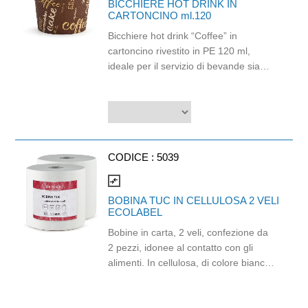
BICCHIERE HOT DRINK IN
CARTONCINO ml.120
Bicchiere hot drink “Coffee” in
cartoncino rivestito in PE 120 ml,
ideale per il servizio di bevande sia
calde che fredde. Resistente fino a
100 °C, garantisce praticità e comfort
d'uso grazie alla struttura robusta e al
rivestimento che contribuisce a
mantenere l'integrità del contenitore.
La grafica “Coffee” dona un aspetto
CODICE :
5039
professionale e accattivante, perfetto
compare_arrows
per bar, caffetterie, uffici, distributori
BOBINA TUC IN CELLULOSA 2 VELI
automatici, catering ed eventi.
ECOLABEL
Riciclabile nella carta. Compatibile con
i coperchi cod. 6029, 6088 e DA01.
Bobine in carta, 2 veli, confezione da
Capacità 120 ml.
2 pezzi, idonee al contatto con gli
alimenti. In cellulosa, di colore bianco
e con goffratura di tipo super-micro.
Strappo: H24,8 x 22 cm. Gr/mq: 21.