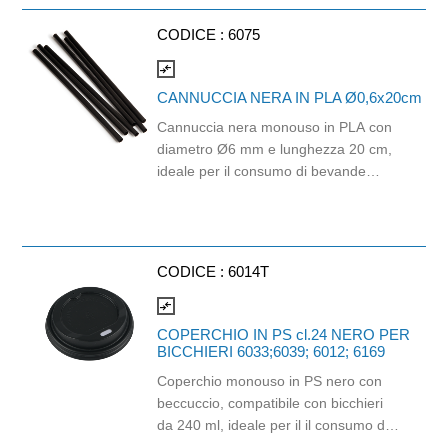
Prodotto con certificazione
ECOLABEL e FSC.
CODICE :
6075
compare_arrows
CANNUCCIA NERA IN PLA Ø0,6x20cm
Cannuccia nera monouso in PLA con
diametro Ø6 mm e lunghezza 20 cm,
ideale per il consumo di bevande
fredde come bibite, succhi, cocktail, tè
freddi e soft drink. Realizzata in PLA,
materiale biodegradabile e
industrialmente compostabile,
CODICE :
6014T
rappresenta una soluzione pratica per
bar, ristoranti, hotel, catering, eventi e
compare_arrows
attività di somministrazione. Il colore
COPERCHIO IN PS cl.24 NERO PER
nero design lineare la rendono adatta
BICCHIERI 6033;6039; 6012; 6169
a contesti professionali e a servizi
Coperchio monouso in PS nero con
beverage di qualità. Idonea al contatto
beccuccio, compatibile con bicchieri
con gli alimenti fino a 40°C.
da 240 ml, ideale per il il consumo di
Lunghezza 20 cm, diametro Ø6 mm.
bevande da asporto in modo pratico e