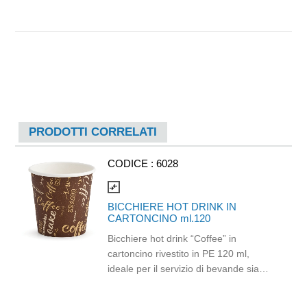
PRODOTTI CORRELATI
CODICE :
6028
compare_arrows
BICCHIERE HOT DRINK IN
CARTONCINO ml.120
Bicchiere hot drink “Coffee” in
cartoncino rivestito in PE 120 ml,
ideale per il servizio di bevande sia
calde che fredde. Resistente fino a
100 °C, garantisce praticità e comfort