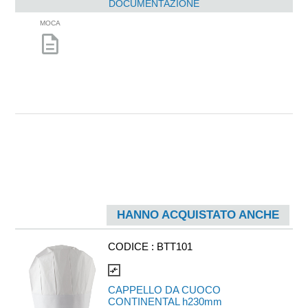
DOCUMENTAZIONE
MOCA
description
HANNO ACQUISTATO ANCHE
CODICE :
BTT101
compare_arrows
CAPPELLO DA CUOCO
CONTINENTAL h230mm