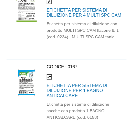
alimentare. Dimensioni: 33cm x 33cm.
compare_arrows
ETICHETTA PER SISTEMA DI
DILUIZIONE PER 4 MULTI SPC CAM
Etichetta per sistema di diluizione con
prodotto MULTI SPC CAM flacone lt. 1
(cod. 0234) , MULTI SPC CAM tanica
lt. 5 (cod. 0235) e 4 MULTIUSO CAM
sacca lt.1,5 (cod. 0161)
CODICE :
0167
compare_arrows
ETICHETTA PER SISTEMA DI
DILUIZIONE PER 1 BAGNO
ANTICALCARE
Etichetta per sistema di diluizione
sacche con prodotto 1 BAGNO
ANTICALCARE (cod. 0158)