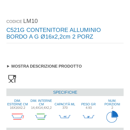
LM10
CODICE
C521G CONTENITORE ALLUMINIO
BORDO A G Ø16x2,2cm 2 PORZ
MOSTRA DESCRIZIONE PRODOTTO
SPECIFICHE
DIM.
DIM. INTERNE
NUM.
ESTERNE CM
CM
CAPACITÀ ML
PESO GR
PORZIONI
16X16X2.2
14,4X14,4X2,2
370
4.93
2