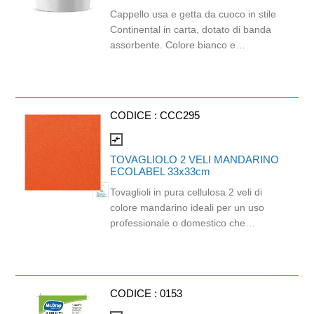
Cappello usa e getta da cuoco in stile
Continental in carta, dotato di banda
assorbente. Colore bianco e
adattabile a tutte le misure del capo.
Realizzato in carta di alta qualità,
garantisce il comfort per lunghe
giornate senza generare eccessivo
CODICE :
CCC295
calore.Ideale per mantenere gli
standard di pulizia nelle cucine
compare_arrows
professionali, evitando l'accumulo di
TOVAGLIOLO 2 VELI MANDARINO
sporco. Adatto per l'uso in cucine,
ECOLABEL 33x33cm
panetterie o eventi culinari, combina
Tovaglioli in pura cellulosa 2 veli di
funzionalità e stile. Altezza 230 mm.
colore mandarino ideali per un uso
professionale o domestico che
richiede praticità ed un tocco di colore
brillante. È un prodotto monouso di
altissima qualità orientato all'ecologia
e alla sostenibilità. Prodotto certificato
CODICE :
0153
Ecolabel, FSC e idoneo al contatto