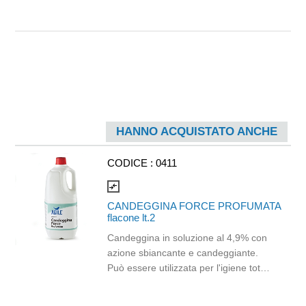
HANNO ACQUISTATO ANCHE
CODICE :
0411
compare_arrows
CANDEGGINA FORCE PROFUMATA
flacone lt.2
Candeggina in soluzione al 4,9% con
azione sbiancante e candeggiante.
Può essere utilizzata per l'igiene totale
degli ambienti ed un perfetto
candeggio del bucato sia a mano che