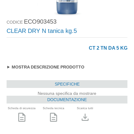
ECO903453
CODICE
CLEAR DRY N tanica kg.5
CT 2 TN DA 5 KG
MOSTRA DESCRIZIONE PRODOTTO
SPECIFICHE
Nessuna specifica da mostrare
DOCUMENTAZIONE
Scheda di sicurezza
Scheda tecnica
Scarica tutti
description
description
download