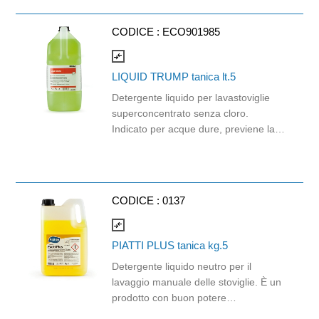
in lavatrice. Su sconsiglia l'uso non
diluito su superfici metalliche e
CODICE :
ECO901985
cromature, nessuna indicazione per
l'uso non diluito su superfici dure non
compare_arrows
verniciate. Gradevole profumo
LIQUID TRUMP tanica lt.5
balsamico
Detergente liquido per lavastoviglie
superconcentrato senza cloro.
Indicato per acque dure, previene la
formazione di pellicole d'amido. Non
contiene fosforo.
CODICE :
0137
compare_arrows
PIATTI PLUS tanica kg.5
Detergente liquido neutro per il
lavaggio manuale delle stoviglie. È un
prodotto con buon potere
sequestrante ed è preferibile