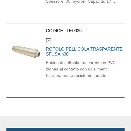
Spessore: 35 mycron. Capacità: 170lt.
Grammatura: 90gr.
CODICE :
LF.0036
compare_arrows
ROTOLO PELLICOLA TRASPARENTE
SFUSA h30
Bobina di pellicola trasparente in PVC
idonea al contatto con gli alimenti.
Estremamente resistente, adatto
all'uso professionale in ogni cucina,
dai ristoranti alle rosticcerie take away.
Questa pellicola da cucina è la scelta
perfetta per gli chef professionisti, che
cercano un prodotto affidabile e di
altissima qualità per la conservazione
degli alimenti. Colore: champagne