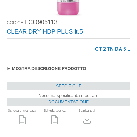
ECO905113
CODICE
CLEAR DRY HDP PLUS lt.5
CT 2 TN DA 5 L
MOSTRA DESCRIZIONE PRODOTTO
SPECIFICHE
Nessuna specifica da mostrare
DOCUMENTAZIONE
Scheda di sicurezza
Scheda tecnica
Scarica tutti
description
description
download