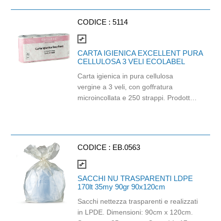
CODICE :
5114
compare_arrows
CARTA IGIENICA EXCELLENT PURA
CELLULOSA 3 VELI ECOLABEL
Carta igienica in pura cellulosa
vergine a 3 veli, con goffratura
microincollata e 250 strappi. Prodotto
certificato ECOLABEL ed FSC. Balla
da 56 pezzi.
CODICE :
EB.0563
compare_arrows
SACCHI NU TRASPARENTI LDPE
170lt 35my 90gr 90x120cm
Sacchi nettezza trasparenti e realizzati
in LPDE. Dimensioni: 90cm x 120cm.