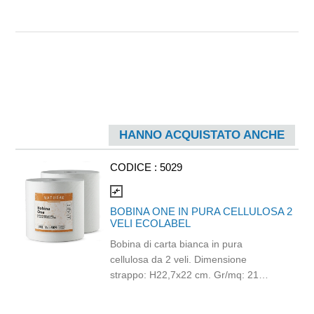
HANNO ACQUISTATO ANCHE
CODICE :
5029
compare_arrows
BOBINA ONE IN PURA CELLULOSA 2
VELI ECOLABEL
Bobina di carta bianca in pura
cellulosa da 2 veli. Dimensione
strappo: H22,7x22 cm. Gr/mq: 21
Idonea al contatto con alimenti.
Certificato Ecolabel.