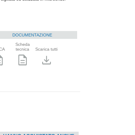
DOCUMENTAZIONE
Scheda
CA
tecnica
Scarica tutti
ption
description
download