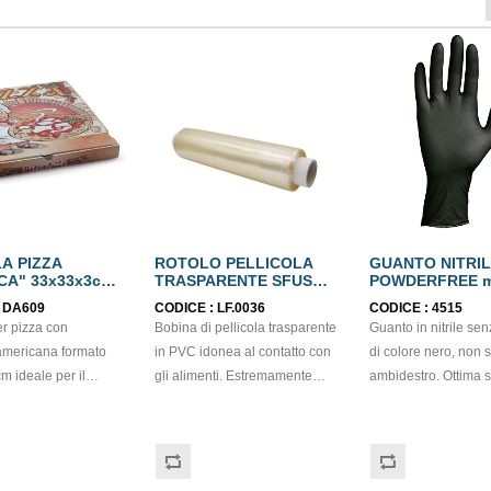
A PIZZA
ROTOLO PELLICOLA
GUANTO NITRI
CA" 33x33x3cm
TRASPARENTE SFUSA
POWDERFREE m
one 100 pezzi
h30
EN374
:
DA609
CODICE :
LF.0036
CODICE :
4515
er pizza con
Bobina di pellicola trasparente
Guanto in nitrile se
americana formato
in PVC idonea al contatto con
di colore nero, non s
m ideale per il
gli alimenti. Estremamente
ambidestro. Ottima se
mento e il trasporto
resistente, adatto all'uso
destrezza e comfort.
i dimensioni medie.
professionale in ogni cucina,
Dispositivo medico: 
 in cartone
dai ristoranti alle rosticcerie
(Regolamento (EU) 
 e idoneo al contatto
take away. Questa pellicola da
Dispositivo di Prote