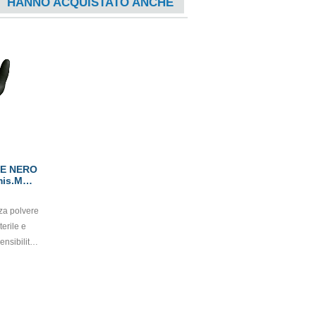
HANNO ACQUISTATO ANCHE
LE NERO
is.M
nza polvere
terile e
nsibilità,
I classe
2017/745)
zione