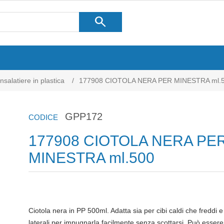
search
insalatiere in plastica
/
177908 CIOTOLA NERA PER MINESTRA ml.
GPP172
CODICE
177908 CIOTOLA NERA PE
MINESTRA ml.500
Ciotola nera in PP 500ml. Adatta sia per cibi caldi che freddi e
laterali per impugnarla facilmente senza scottarsi. Può essere s