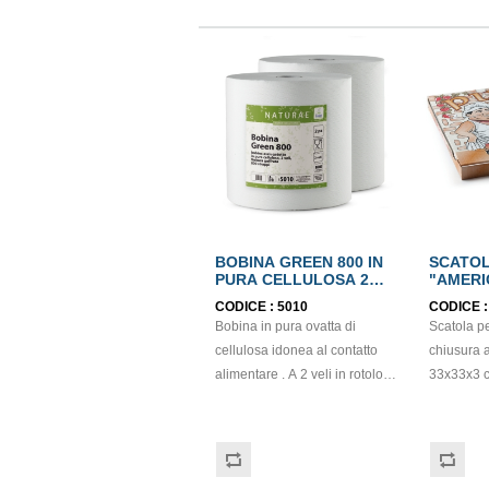
BOBINA GREEN 800 IN
SCATOL
PURA CELLULOSA 2
"AMERI
VELI ECOLABEL
confezi
CODICE :
5010
CODICE 
Bobina in pura ovatta di
Scatola p
cellulosa idonea al contatto
chiusura 
alimentare . A 2 veli in rotolo
33x33x3 c
da 800 strappi. Prodotto con
confeziona
certificazione Ecolabel e
di pizze d
PEFC. Dimensione strappo: H
Realizzata
23.5x21cm. . Gr/Mq: 20,5.
resistente