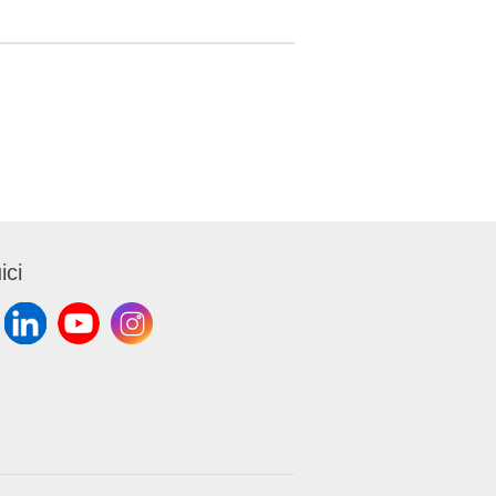
2016/
li in
ento (EC)
No
ici