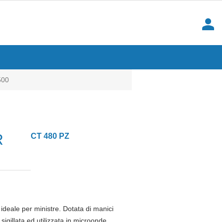
person
500
R
CT 480 PZ
 ideale per ministre. Dotata di manici
igillata ed utilizzata in microonde.