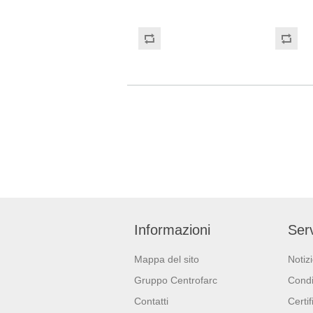
con goffratura di tipo super-
vetri e me
micro. Strappo: H24,8 x 22 cm.
od odori s
Gr/mq: 21. Prodotto con
facilmente 
certificazione ECOLABEL e
prodotto è
FSC.
flaconi di
al 50% e c
riciclata 
Informazioni
Serv
Mappa del sito
Notiz
Gruppo Centrofarc
Condi
Contatti
Certif