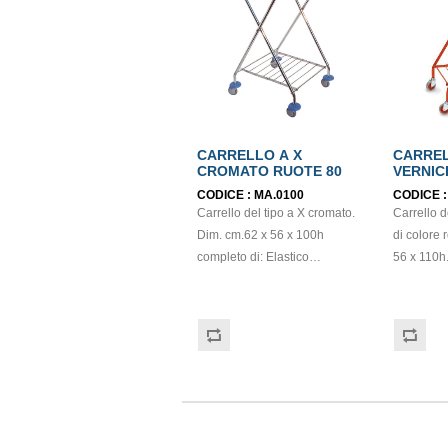
CARRELLO A X
CARREL
CROMATO RUOTE 80
VERNIC
CODICE :
MA.0100
CODICE 
Carrello del tipo a X cromato.
Carrello d
Dim. cm.62 x 56 x 100h
di colore 
completo di: Elastico
56 x 110h
bloccasacco 80 mm in fibra di
Immagine
vetro completa di parafili;
dimostrat
Paracolpo Ø 90 mm con foro
compreso. Coperchio roto
Ø 22 mm. Coperchio rotondo
rosso (c
rosso (cod. MPVR94556.0002
- SU RIC
- SU RICHIESTA) Coperchio
rotondo gi
rotondo giallo (cod.
MPVR9455
MPVR94556.0004 - SU
RICHIEST