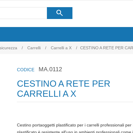
search
 sicurezza
/
Carrelli
/
Carrelli a X
/
CESTINO A RETE PER CAR
MA.0112
CODICE
CESTINO A RETE PER
CARRELLI A X
Cestino portaoggetti plastificato per i carrelli professionali per l
plastificato è resistente all'uso in ambienti professionali come i