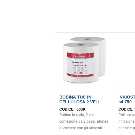
RICHIESTA) Coperchio
rotondo v
rotondo verde (cod.
MPVR9455
MPVR94556.0009 - SU
RICHIEST
RICHIESTA)
BOBINA TUC IN
INKIOST
CELLULOSA 2 VELI
ml.750
ECOLABEL
CODICE :
5039
CODICE 
Bobine in carta, 2 veli,
Pulitore s
confezione da 2 pezzi, idonee
rimozione 
al contatto con gli alimenti. In
penne e p
cellulosa, di colore bianco e
superfici in la