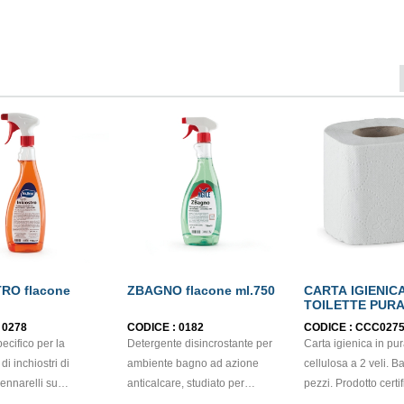
erde (cod.
6.0009 - SU
A)
RO flacone
ZBAGNO flacone ml.750
CARTA IGIENIC
TOILETTE PUR
CELLULOSA 2 V
:
0278
CODICE :
0182
CODICE :
CCC027
ECOLABEL
pecifico per la
Detergente disincrostante per
Carta igienica in pu
di inchiostri di
ambiente bagno ad azione
cellulosa a 2 veli. B
ennarelli su
anticalcare, studiato per
pezzi. Prodotto certif
minato plastico,
rimuovere i residui di sapone,
ECOLABEL e FSC.