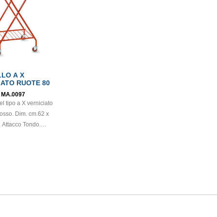
LO A X
IATO RUOTE 80
:
MA.0097
el tipo a X verniciato
rosso. Dim. cm.62 x
. Attacco Tondo.
 pu ramente
iva - Coperchio non
ndo
od. MPVR94556.0002
HIESTA) Coperchio
allo (cod.
6.0004 - SU
A) Coperchio