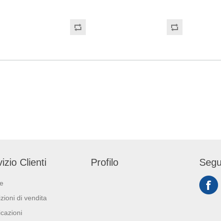
talli. Non lascia aloni
unto e tracce di calcare sulle
gradevoli ed è
rubinetterie, lavandini, vasche
rimovibile. Il
da bagno, docce, ceramiche,
 confezionato in
smalti e acciaio inox. Lascia
 PET riciclato (RPET)
nell'ambiente una piacevole
artone di carta
profumazione. Non utilizzare il
al 41%.
prodotto su pietra calcarea
(marmo). + 3 trigger nel
cartone
izio Clienti
Profilo
Segu
ie
zioni di vendita
icazioni