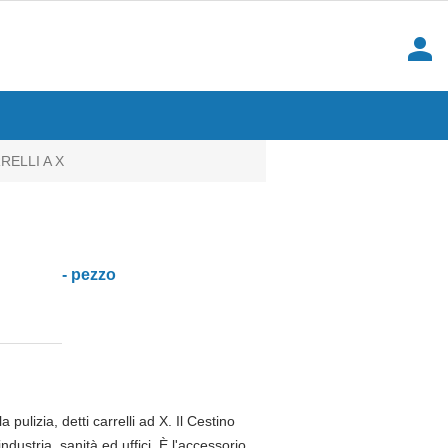
person
RELLI A X
- pezzo
a pulizia, detti carrelli ad X. Il Cestino
ndustria, sanità ed uffici. È l'accessorio