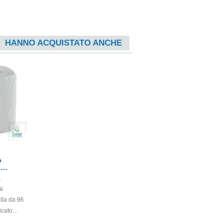
HANNO ACQUISTATO ANCHE
A
A
ELI
5
ra
alla da 96
icato