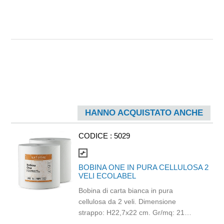
HANNO ACQUISTATO ANCHE
CODICE :
5029
compare_arrows
BOBINA ONE IN PURA CELLULOSA 2
VELI ECOLABEL
Bobina di carta bianca in pura
cellulosa da 2 veli. Dimensione
strappo: H22,7x22 cm. Gr/mq: 21
Idonea al contatto con alimenti.