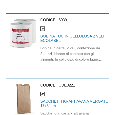
Certificato Ecolabel.
CODICE :
5039
compare_arrows
BOBINA TUC IN CELLULOSA 2 VELI
ECOLABEL
Bobine in carta, 2 veli, confezione da
2 pezzi, idonee al contatto con gli
alimenti. In cellulosa, di colore bianco
e con goffratura di tipo super-micro.
Strappo: H24,8 x 22 cm. Gr/mq: 21.
Prodotto con certificazione
ECOLABEL e FSC.
CODICE :
CDE0221
compare_arrows
SACCHETTI KRAFT AVANA VERGATO
17x34cm
Sacchetto in carta kraft avana