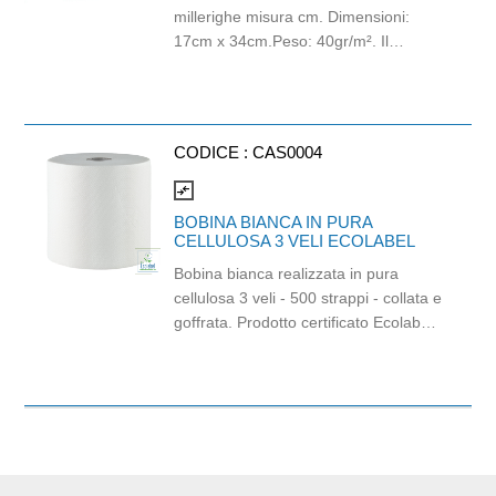
millerighe misura cm. Dimensioni:
17cm x 34cm.Peso: 40gr/m². Il
prodotto è idoneo al contatto
alimentare. All'interno del cartone
sono presenti circa 909 pezzi.
CODICE :
CAS0004
compare_arrows
BOBINA BIANCA IN PURA
CELLULOSA 3 VELI ECOLABEL
Bobina bianca realizzata in pura
cellulosa 3 veli - 500 strappi - collata e
goffrata. Prodotto certificato Ecolabel
e PEFC. Idoneo al contatto
alimentare. Strappo: 15cm x h26cm.
Diametro anima: 7cm. Strappo: 30cm.
Grammatura: 23gr/mq.