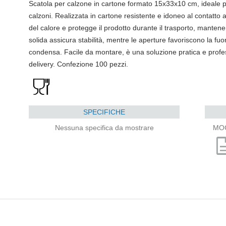
Scatola per calzone in cartone formato 15x33x10 cm, ideale pe
calzoni. Realizzata in cartone resistente e idoneo al contatto
del calore e protegge il prodotto durante il trasporto, manten
solida assicura stabilità, mentre le aperture favoriscono la fuor
condensa. Facile da montare, è una soluzione pratica e profes
delivery. Confezione 100 pezzi.
SPECIFICHE
Nessuna specifica da mostrare
MO
descri