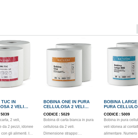
 TUC IN
BOBINA ONE IN PURA
BOBINA LARGE 
OSA 2 VELI
CELLULOSA 2 VELI
PURA CELLULO
BEL
ECOLABEL
VELI ECOLABE
:
5039
CODICE :
5029
CODICE :
5009
arta, 2 veli,
Bobina di carta bianca in pura
Bobina in pura cellu
e da 2 pezzi, idonee
cellulosa da 2 veli.
veli idonea al contat
 con gli alimenti. In
Dimensione strappo:
alimentare. Numero 