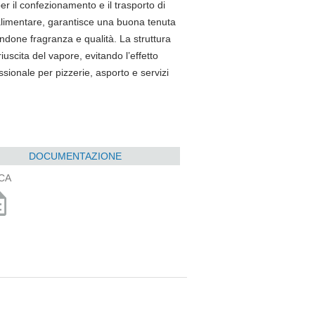
r il confezionamento e il trasporto di
 alimentare, garantisce una buona tenuta
endone fragranza e qualità. La struttura
iuscita del vapore, evitando l’effetto
sionale per pizzerie, asporto e servizi
DOCUMENTAZIONE
CA
ption