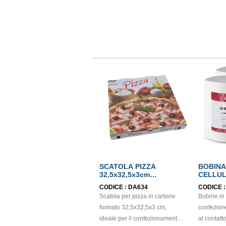
SCATOLA PIZZA
BOBINA
32,5x32,5x3cm
CELLUL
confezione 100 pezzi
ECOLA
CODICE :
DA634
CODICE 
Scatola per pizza in cartone
Bobine in c
formato 32,5x32,5x3 cm,
confezion
ideale per il confezionamento
al contatto