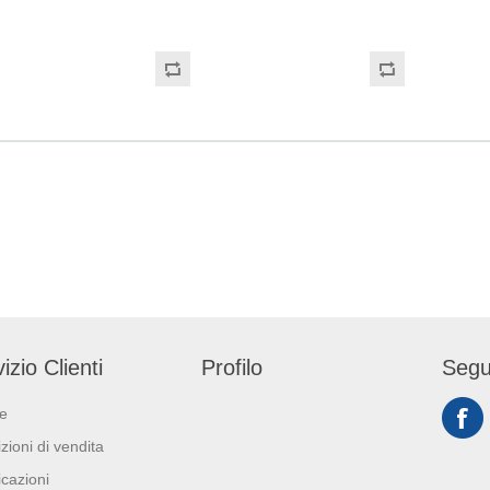
 di colore bianco e
H22,7x22 cm. Gr/mq: 21
800. Lunghezza rotolo: 268mt.
tura di tipo super-
Idonea al contatto con
Peso: 2,7kg. Dimens
rappo: H24,8 x 22 cm.
alimenti. Certificato Ecolabel.
strappo: H25,6cm x 
. Prodotto con
Grammatura: 19.5gr
zione ECOLABEL e
Prodotto certificato 
izio Clienti
Profilo
Segu
ie
zioni di vendita
icazioni