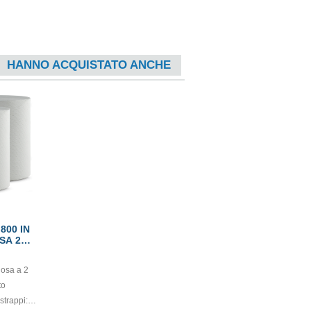
HANNO ACQUISTATO ANCHE
800 IN
SA 2
L
losa a 2
to
strappi: