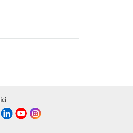
ioni
33,5cm.
/mq.
Ecolabel.
ici