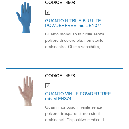
CODICE :
4508
(EU) 2016/425) Adatti al contatto con
gli alimenti in accordo col regolamento
compare_arrows
(EC) No 1935/2004 e con
GUANTO NITRILE BLU LITE
regolamento della Commissione
POWDERFREE mis.L EN374
(EU)No 10/2011.
Guanto monouso in nitrile senza
polvere di colore blu, non sterile,
ambidestro. Ottima sensibilità,
destrezza e comfort. Dispositivo
medico: I classe (Regolamento (EU)
2017/745) Dispositivo di Protezione
Individuale: Cat. III (Regolamento
CODICE :
4523
(EU) 2016/425) Adatti al contatto con
gli alimenti in accordo col regolamento
compare_arrows
(EC) No 1935/2004 e con
GUANTO VINILE POWDERFREE
regolamento della Commissione
mis.M EN374
(EU)No 10/2011.
Guanti monouso in vinile senza
polvere, trasparenti, non sterili,
ambidestri. Dispositivo medico: I
classe (Regolamento (EU) 2017/745),