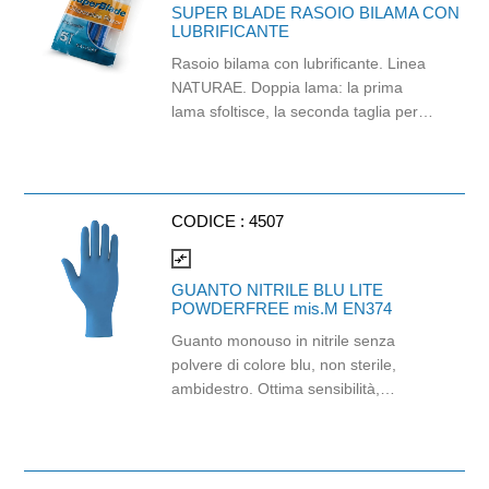
SUPER BLADE RASOIO BILAMA CON
LUBRIFICANTE
Rasoio bilama con lubrificante. Linea
NATURAE. Doppia lama: la prima
lama sfoltisce, la seconda taglia per
una rasatura perfetta. Con vitamina E
per ridurre l’attrito. Adotta il nuovo
metodo di micro-grinding, molto
diverso dal metodo tradizionale. Super
CODICE :
4507
Blade ha il bordo ricurvo ed una
ergonomica dentatura. La sua forma
compare_arrows
infatti assicura una rasatura
GUANTO NITRILE BLU LITE
confortevole e dalla maggiore durata,
POWDERFREE mis.M EN374
rispetto ad altri prodotti in commercio.
Guanto monouso in nitrile senza
polvere di colore blu, non sterile,
ambidestro. Ottima sensibilità,
destrezza e comfort. Dispositivo
medico: I classe (Regolamento (EU)
2017/745) Dispositivo di Protezione
Individuale: Cat. III (Regolamento