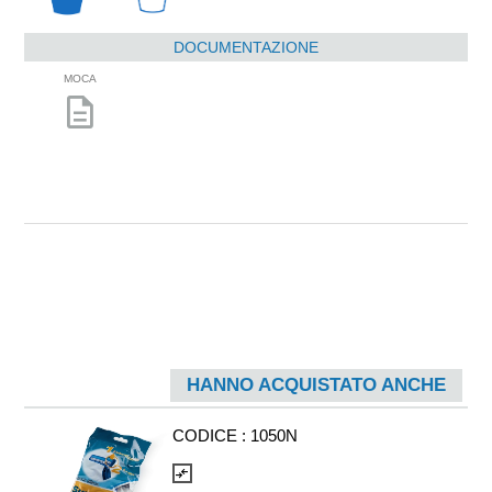
DOCUMENTAZIONE
MOCA
description
HANNO ACQUISTATO ANCHE
CODICE :
1050N
compare_arrows