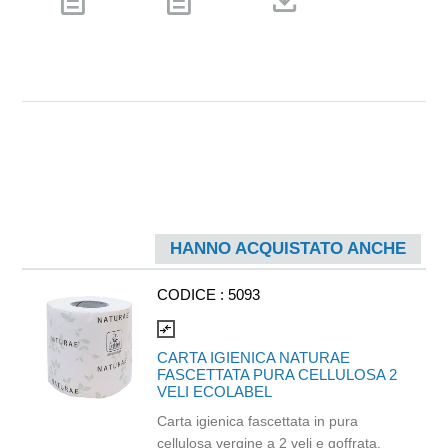
description
description
download
HANNO ACQUISTATO ANCHE
CODICE :
5093
compare_arrows
CARTA IGIENICA NATURAE
FASCETTATA PURA CELLULOSA 2
VELI ECOLABEL
Carta igienica fascettata in pura
cellulosa vergine a 2 veli e goffrata.