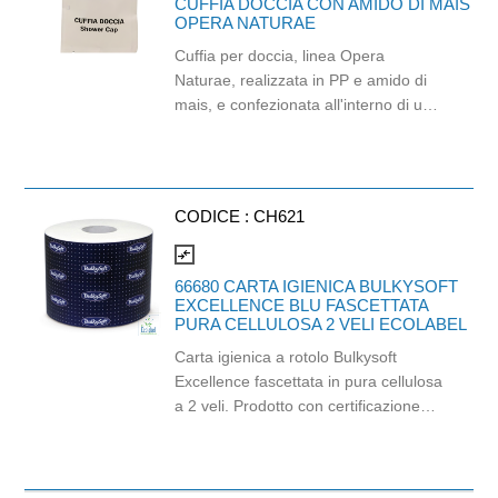
CUFFIA DOCCIA CON AMIDO DI MAIS
OPERA NATURAE
Cuffia per doccia, linea Opera
Naturae, realizzata in PP e amido di
mais, e confezionata all'interno di un
pack in carta 100% riciclata. Ideale
per l'uso quotidiano: è un prodotto di
elevata qualità che rispetta la cute.
Dimensioni cuffia: Ø36cm. Peso:
CODICE :
CH621
4,5gr.
compare_arrows
66680 CARTA IGIENICA BULKYSOFT
EXCELLENCE BLU FASCETTATA
PURA CELLULOSA 2 VELI ECOLABEL
Carta igienica a rotolo Bulkysoft
Excellence fascettata in pura cellulosa
a 2 veli. Prodotto con certificazione
Ecolabel. Rotolo da 250 strappi. Balla
da 40 pezzi.