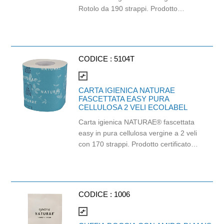
Rotolo da 190 strappi. Prodotto
certificato ECOLABEL e PEFC. Balla
da 96 pezzi.
CODICE :
5104T
compare_arrows
CARTA IGIENICA NATURAE
FASCETTATA EASY PURA
CELLULOSA 2 VELI ECOLABEL
Carta igienica NATURAE® fascettata
easy in pura cellulosa vergine a 2 veli
con 170 strappi. Prodotto certificato
Ecolabel ed FSC. Balla da 96 pezzi.
CODICE :
1006
compare_arrows