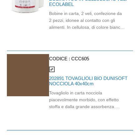
nero e il design lineare la rendono
ECOLABEL
adatta a contesti professionali e a
Bobine in carta, 2 veli, confezione da
servizi beverage di qualità. Idonea al
2 pezzi, idonee al contatto con gli
contatto con gli alimenti fino a 40°C.
alimenti. In cellulosa, di colore bianco
Lunghezza 15cm, diametro Ø8 mm.
e con goffratura di tipo super-micro.
Marchio Think Bio.
Strappo: H24,8 x 22 cm. Gr/mq: 21.
Prodotto con certificazione
ECOLABEL e FSC.
CODICE :
CCC605
compare_arrows
202891 TOVAGLIOLI BIO DUNISOFT
NOCCIOLA 40x40cm
Tovagliolo in carta nocciola
piacevolmente morbido, con effetto
stoffa e dalla grande assorbenza.
Perfetto per eventi e tutti gli ambienti
informali-premium. Elegante ed
ecosostenibile: realizzato con carta
proveniente da foreste certificate FSC