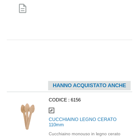
description
HANNO ACQUISTATO ANCHE
CODICE :
6156
compare_arrows
CUCCHIAINO LEGNO CERATO
110mm
Cucchiaino monouso in legno cerato