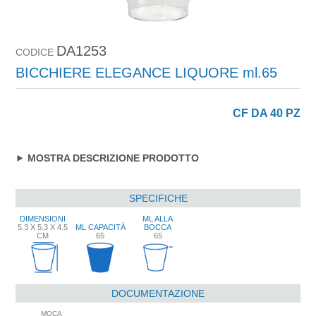
DA1253
CODICE
BICCHIERE ELEGANCE LIQUORE ml.65
CF DA 40 PZ
MOSTRA DESCRIZIONE PRODOTTO
SPECIFICHE
DIMENSIONI
ML ALLA
5.3 X 5.3 X 4.5
ML CAPACITÀ
BOCCA
CM
65
65
DOCUMENTAZIONE
MOCA