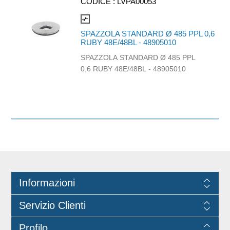
CODICE :
LVPA00053
compare_arrows
SPAZZOLA STANDARD Ø 485 PPL 0,6
RUBY 48E/48BL - 48905010
SPAZZOLA STANDARD Ø 485 PPL
0,6 RUBY 48E/48BL - 48905010
Informazioni
Servizio Clienti
Profilo