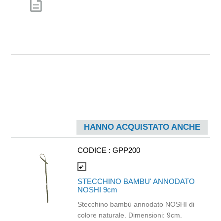
description
HANNO ACQUISTATO ANCHE
CODICE :
GPP200
compare_arrows
STECCHINO BAMBU' ANNODATO
NOSHI 9cm
Stecchino bambù annodato NOSHI di
colore naturale. Dimensioni: 9cm.