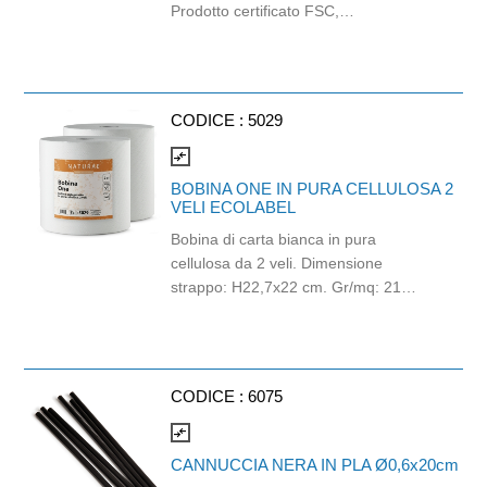
Prodotto certificato FSC,
biodegradabile e compostabile.
CODICE :
5029
compare_arrows
BOBINA ONE IN PURA CELLULOSA 2
VELI ECOLABEL
Bobina di carta bianca in pura
cellulosa da 2 veli. Dimensione
strappo: H22,7x22 cm. Gr/mq: 21
Idonea al contatto con alimenti.
Certificato Ecolabel.
CODICE :
6075
compare_arrows
CANNUCCIA NERA IN PLA Ø0,6x20cm