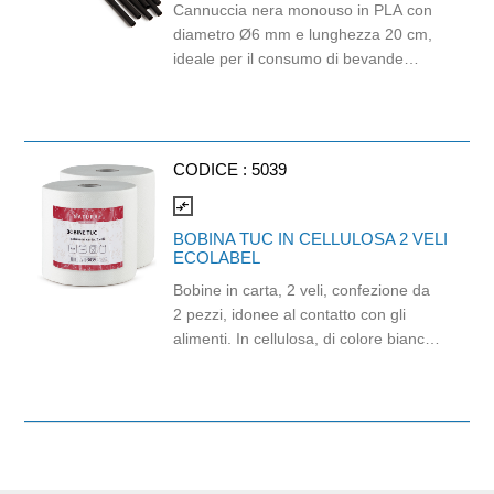
Cannuccia nera monouso in PLA con
diametro Ø6 mm e lunghezza 20 cm,
ideale per il consumo di bevande
fredde come bibite, succhi, cocktail, tè
freddi e soft drink. Realizzata in PLA,
materiale biodegradabile e
industrialmente compostabile,
CODICE :
5039
rappresenta una soluzione pratica per
bar, ristoranti, hotel, catering, eventi e
compare_arrows
attività di somministrazione. Il colore
BOBINA TUC IN CELLULOSA 2 VELI
nero design lineare la rendono adatta
ECOLABEL
a contesti professionali e a servizi
Bobine in carta, 2 veli, confezione da
beverage di qualità. Idonea al contatto
2 pezzi, idonee al contatto con gli
con gli alimenti fino a 40°C.
alimenti. In cellulosa, di colore bianco
Lunghezza 20 cm, diametro Ø6 mm.
e con goffratura di tipo super-micro.
Marchio Think Bio.
Strappo: H24,8 x 22 cm. Gr/mq: 21.
Prodotto con certificazione
ECOLABEL e FSC.