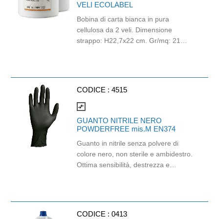
VELI ECOLABEL
Bobina di carta bianca in pura
cellulosa da 2 veli. Dimensione
strappo: H22,7x22 cm. Gr/mq: 21
Idonea al contatto con alimenti.
Certificato Ecolabel.
CODICE :
4515
compare_arrows
GUANTO NITRILE NERO
POWDERFREE mis.M EN374
Guanto in nitrile senza polvere di
colore nero, non sterile e ambidestro.
Ottima sensibilità, destrezza e
comfort. Dispositivo medico: I classe
(Regolamento (EU) 2017/745)
Dispositivo di Protezione Individuale:
Cat. III (Regolamento (EU) 2016/
CODICE :
0413
Adatti al contatto con gli in accordo col