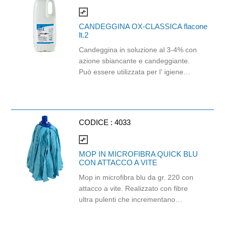
regolamento (EC) No 1935/2004 e
compare_arrows
con regolamento della Commissione
CANDEGGINA OX-CLASSICA flacone
(EU)No 10/2011.
lt.2
Candeggina in soluzione al 3-4% con
azione sbiancante e candeggiante.
Può essere utilizzata per l’ igiene
totale degli ambienti ed un perfetto
candeggio del bucato sia a mano che
in lavatrice. Si consiglia di attenersi
alle indicazioni di dosaggio indicate
CODICE :
4033
nella scheda tecnica del prodotto e di
non utilizzare il prodotto puro su
compare_arrows
superfici tessili e in concomitanza con
MOP IN MICROFIBRA QUICK BLU
altri detergenti di qualsiasi tipo.
CON ATTACCO A VITE
Mop in microfibra blu da gr. 220 con
attacco a vite. Realizzato con fibre
ultra pulenti che incrementano
l’efficacia del prodotto, rendendolo
etremamente versatile. Adatto a tutti i