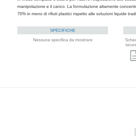
manipolazione e il carico. La formulazione altamente concentrat
70% in meno di rifiuti plastici rispetto alle soluzioni liquide tra
SPECIFICHE
Nessuna specifica da mostrare
Sched
sicur
descri