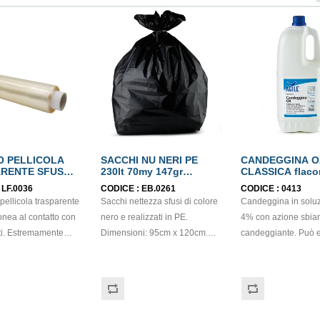
 PELLICOLA
SACCHI NU NERI PE
CANDEGGINA O
RENTE SFUSA
230lt 70my 147gr
CLASSICA f
95x120cm
:
LF.0036
CODICE :
EB.0261
CODICE :
0413
pellicola trasparente
Sacchi nettezza sfusi di colore
Candeggina in soluzione al 3-
onea al contatto con
nero e realizzati in PE.
4% con azione sbiancante e
nti. Estremamente
Dimensioni: 95cm x 120cm.
candeggiante. Può 
, adatto all'uso
Spessore: 70 mycron.
utilizzata per l’ igien
ale in ogni cucina,
Capacità: 230lt. Grammatura:
degli ambienti ed un
nti alle rosticcerie
147gr.
candeggio del bucat
 da
mano che in lavatric
a scelta perfetta per
consiglia di attenersi