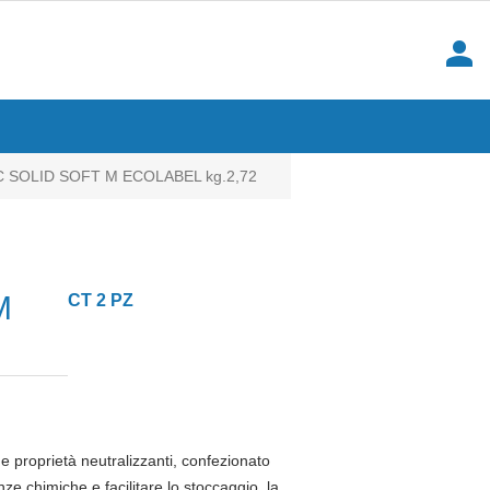
person
SOLID SOFT M ECOLABEL kg.2,72
M
CT 2 PZ
 proprietà neutralizzanti, confezionato
ze chimiche e facilitare lo stoccaggio, la