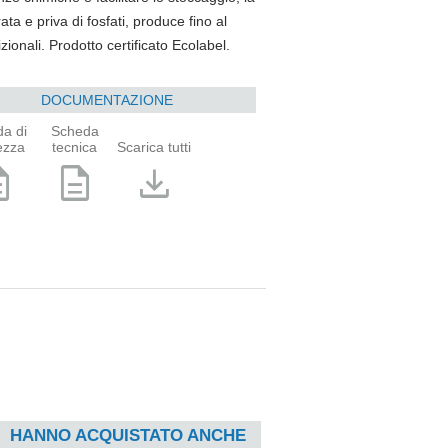
a e priva di fosfati, produce fino al
dizionali. Prodotto certificato Ecolabel.
DOCUMENTAZIONE
a di
Scheda
ezza
tecnica
Scarica tutti
ption
description
download
HANNO ACQUISTATO ANCHE