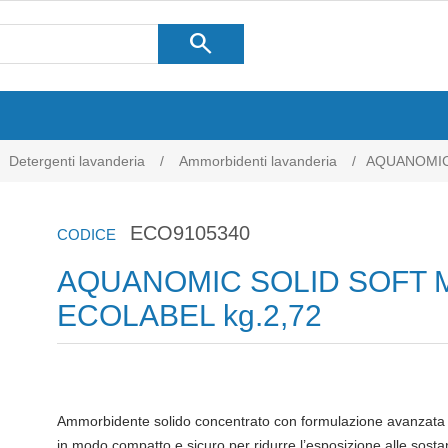
search
Detergenti lavanderia
/
Ammorbidenti lavanderia
/
AQUANOMIC 
ECO9105340
CODICE
AQUANOMIC SOLID SOFT 
ECOLABEL kg.2,72
Ammorbidente solido concentrato con formulazione avanzata e
in modo compatto e sicuro per ridurre l’esposizione alle sostan