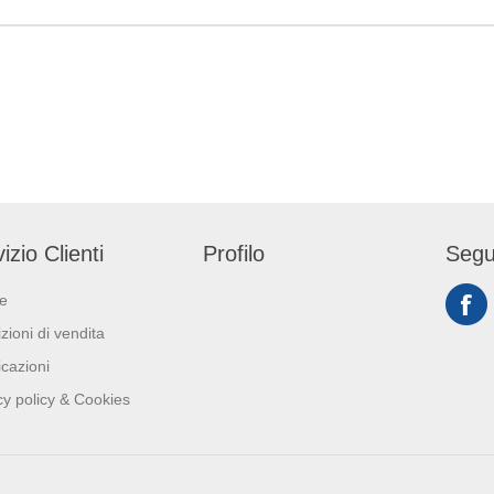
ofessionisti, che
indicazioni di dosag
 prodotto affidabile
indicate nella sched
ima qualità per la
del prodotto e di non utilizzare
one degli alimenti.
il prodotto puro su s
champagne
tessili e in concomi
altri detergenti di qualsiasi
tipo.
izio Clienti
Profilo
Segu
ie
zioni di vendita
icazioni
cy policy & Cookies