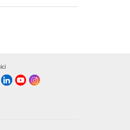
gio
a tecnica
uperfici
tanza con
ici