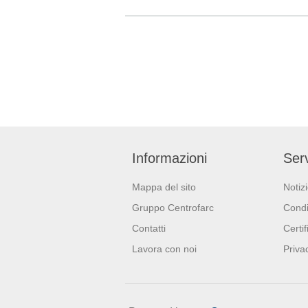
gli chef pr
cercano un
e di altiss
conservazi
Colore: 
Informazioni
Serv
Mappa del sito
Notiz
Gruppo Centrofarc
Condi
Contatti
Certif
Lavora con noi
Priva