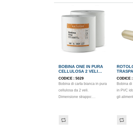
BOBINA ONE IN PURA
ROTOLO
CELLULOSA 2 VELI
TRASPA
ECOLABEL
h30
CODICE :
5029
CODICE 
Bobina di carta bianca in pura
Bobina di 
cellulosa da 2 veli.
in PVC id
Dimensione strappo:
gli alime
H22,7x22 cm. Gr/mq: 21
resistente
Idonea al contatto con
profession
alimenti. Certificato Ecolabel.
dai ristora
take away. Questa pellicola
cucina è l