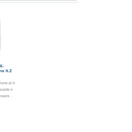
X-
lacone lt.2
essere
e totale
 perfetto
o sia a
e. Si
 alle