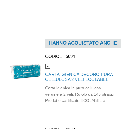
HANNO ACQUISTATO ANCHE
CODICE :
5094
compare_arrows
CARTA IGIENICA DECORO PURA
CELLULOSA 2 VELI ECOLABEL
Carta igienica in pura cellulosa
vergine a 2 veli. Rotolo da 145 strappi.
Prodotto certificato ECOLABEL e
PEFC. Balla da 120 pezzi.