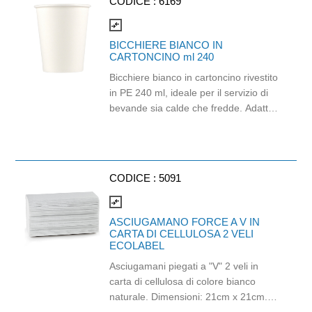
CODICE :
6169
compare_arrows
BICCHIERE BIANCO IN
CARTONCINO ml 240
Bicchiere bianco in cartoncino rivestito
in PE 240 ml, ideale per il servizio di
bevande sia calde che fredde. Adatto
a temperature fino a 100 °C, è ideale
per caffè americano, tè, cappuccino,
cioccolata calda e altre bevande da
asporto. Il design semplice lo rende
CODICE :
5091
perfetto per bar, eventi, catering,
distributori automatici e attività di
compare_arrows
ristorazione veloce. Riciclabile nella
ASCIUGAMANO FORCE A V IN
carta. Utilizzare con bevande a
CARTA DI CELLULOSA 2 VELI
ECOLABEL
temperatura massima 70°C per
massimo 2 ore o 90°C per massimo
Asciugamani piegati a "V" 2 veli in
15 minuti. Non utilizzare in forno
carta di cellulosa di colore bianco
tradizionale e microonde Compatibile
naturale. Dimensioni: 21cm x 21cm.
con i coperchi cod. 6014T e 6034.