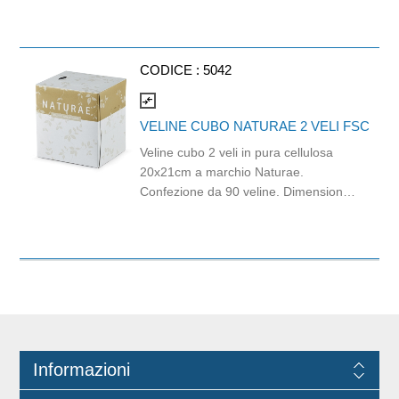
Prodotto con certificazione
Capacità 240 ml.
ECOLABEL e PEFC. Cartone da 3150
pezzi.
CODICE :
5042
compare_arrows
VELINE CUBO NATURAE 2 VELI FSC
Veline cubo 2 veli in pura cellulosa
20x21cm a marchio Naturae.
Confezione da 90 veline. Dimensioni
scatola 12x11x12cm. Compatibile con
dispenser CAP03. Prodotto con
materie prime certificate FSC.
Informazioni