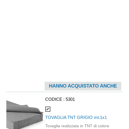
salute umana Modo d'uso: Dosare il
prodotto sulla parte da detergere,
aggiungere gradualmente acqua, fino
ad ottenere un’abbondante schiuma.
Sciacquare ed asciugare. Compatibile
con DISPENSER FOAM ml.500 cod.
QD.0108.
HANNO ACQUISTATO ANCHE
CODICE :
5301
compare_arrows
TOVAGLIA TNT GRIGIO mt.1x1
Tovaglia realizzata in TNT di colore