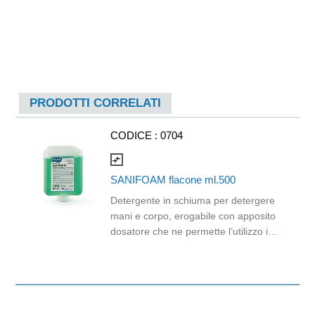
PRODOTTI CORRELATI
CODICE :
0704
compare_arrows
SANIFOAM flacone ml.500
Detergente in schiuma per detergere
mani e corpo, erogabile con apposito
dosatore che ne permette l’utilizzo in
forma di soffice e delicata mousse.
Formulato con materie prime lavanti di
origine naturali vegetale da fonti
rinnovabili. Il prodotto, in quanto
cosmetico, non è pericoloso per la