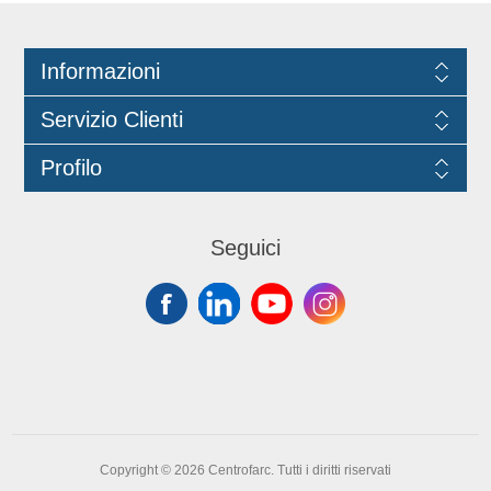
dispenser. Applicare la necessaria
quantità di prodotto sulle mani,
Informazioni
strofinare a fondo e risciacquare con
acqua. La sacca è abbinata al
Servizio Clienti
dispenser 1089 MOD FOAM
DISPENSER ml 1000 BIANCO e
Profilo
DISPENSER CON LEVA A GOMITO
1000 ML BIANCO CENTROFARC
1102, e al dispenser DISPENSER
FOAM ml 1000 BLACK cod. 1101.
Seguici
Copyright © 2026 Centrofarc. Tutti i diritti riservati